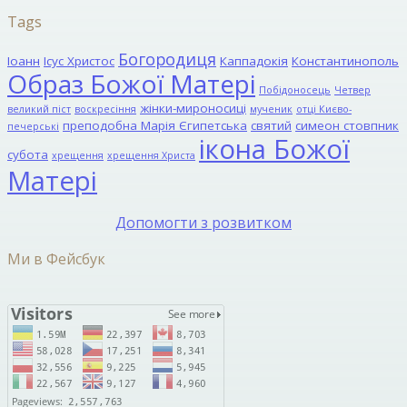
Tags
Богородиця
Іоанн
Ісус Христос
Каппадокія
Константинополь
Образ Божої Матері
Побідоносець
Четвер
жінки-мироносиці
великий піст
воскресіння
мученик
отці Києво-
преподобна Марія Єгипетська
святий
симеон стовпник
печерські
ікона Божої
субота
хрещення
хрещення Христа
Матері
Допомогти з розвитком
Ми в Фейсбук