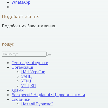
WhatsApp
Подобається це:
Подобається
Завантаження…
пошук
Географічні пункти
Організації
НАН України
УАПЦ
УГКЦ
УПЦ КП
Храми
Воскресні \ Недільні \ Церковні школи
Словники
Наталії Пуряєвої