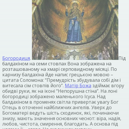
Богородиця
.
Під
балдахіном на семи стовпах Вона зображена на
розташованому на хмарі серповидному місяці. По
карнизу балдахіна йде напис грецькою мовою –
цитата Соломона: “Премудрість збудувала собі дім і
витесала сім стовпів його”.
Матір Божа
здіймає вгору
обидві руки, як на іконі “Непорушна стіна”. На лоні
богородиці зображено маленького Ісуса. Над
балдахіном в променях світла привертає увагу Бог
Отець в оточенні найближчих ангелів. Уверх до
Богоматері ведуть шість сходинок, які, починаючи
знизу, мають значення основних чеснот: віра, надія,
любов, чистота, смирення, благодать. А основа під