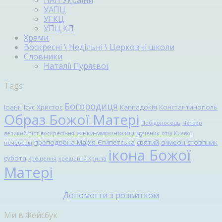
УАПЦ
УГКЦ
УПЦ КП
Храми
Воскресні \ Недільні \ Церковні школи
Словники
Наталії Пуряєвої
Tags
Богородиця
Іоанн
Ісус Христос
Каппадокія
Константинополь
Образ Божої Матері
Побідоносець
Четвер
жінки-мироносиці
великий піст
воскресіння
мученик
отці Києво-
преподобна Марія Єгипетська
святий
симеон стовпник
печерські
ікона Божої
субота
хрещення
хрещення Христа
Матері
Допомогти з розвитком
Ми в Фейсбук