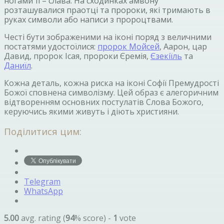
ногами Її – слава. На сходинках амвону
розташувалися праотці та пророки, які тримають в
руках символи або написи з пророцтвами.
Честі бути зображеними на іконі поряд з величними
постатями удостоїлися:
пророк Мойсей
, Аарон, цар
Давид, пророк Ісая, пророки Єремія,
Єзекіїль
та
Даниїл
.
Кожна деталь, кожна риска на іконі Софії Премудрості
Божої сповнена символізму. Цей образ є алегоричним
відтворенням основних постулатів Слова Божого,
керуючись якими живуть і діють християни.
Поділитися цим:
Telegram
WhatsApp
5.00
avg. rating (
94
% score) -
1
vote