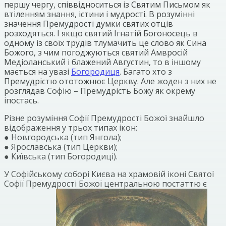
першу чергу, співвідноситься із Святим Письмом як
втіленням знання, істини і мудрості. В розумінні
значення Премудрості думки святих отців
розходяться. І якщо святий Ігнатій Богоносець в
одному із своїх трудів тлумачить це слово як Сина
Божого, з чим погоджуються святий Амвросій
Медіоланський і блажений Августин, то в іншому
мається на увазі
Богородиця
. Багато хто з
Премудрістю ототожнює Церкву. Але жоден з них не
розглядав Софію – Премудрість Божу як окрему
іпостась.
Різне розуміння Софії Премудрості Божої знайшло
відображення у трьох типах ікон:
● Новгородська (тип Янгола);
● Ярославська (тип Церкви);
● Київська (тип Богородиці).
У Софійському соборі Києва на храмовій іконі Святої
Софії Премудрості Божої центральною постаттю є