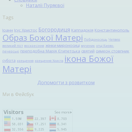
Наталії Пуряєвої
Tags
Богородиця
Іоанн
Ісус Христос
Каппадокія
Константинополь
Образ Божої Матері
Побідоносець
Четвер
жінки-мироносиці
великий піст
воскресіння
мученик
отці Києво-
преподобна Марія Єгипетська
святий
симеон стовпник
печерські
ікона Божої
субота
хрещення
хрещення Христа
Матері
Допомогти з розвитком
Ми в Фейсбук