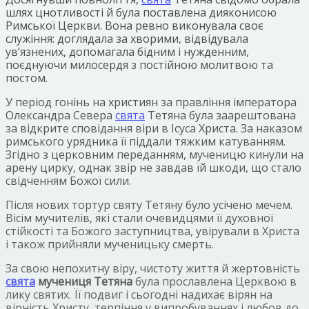
шлях цнотливості й була поставлена дияконисою
Римської Церкви. Вона ревно виконувала своє
служіння: доглядала за хворими, відвідувала
ув’язнених, допомагала бідним і нужденним,
поєднуючи милосердя з постійною молитвою та
постом.
У період гонінь на християн за правління імператора
Олександра Севера
свята
Тетяна була заарештована
за відкрите сповідання віри в Ісуса Христа. За наказом
римського урядника її піддали тяжким катуванням.
Згідно з церковним переданням, мученицю кинули на
арену цирку, однак звір не завдав їй шкоди, що стало
свідченням Божої сили.
Після нових тортур святу Тетяну було усічено мечем.
Вісім мучителів, які стали очевидцями її духовної
стійкості та Божого заступництва, увірували в Христа
і також прийняли мученицьку смерть.
За свою непохитну віру, чистоту життя й жертовність
свята
мучениця Тетяна
була прославлена Церквою в
лику святих. Її подвиг і сьогодні надихає вірян на
вірність Христу, терпіння у випробуваннях і любов до