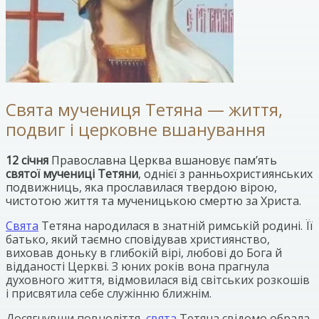
Свята мучениця Тетяна — життя,
подвиг і церковне вшанування
12 січня
Православна Церква вшановує пам’ять
святої мучениці Тетяни
, однієї з ранньохристиянських
подвижниць, яка прославилася твердою вірою,
чистотою життя та мученицькою смертю за Христа.
Свята
Тетяна народилася в знатній римській родині. Її
батько, який таємно сповідував християнство,
виховав доньку в глибокій вірі, любові до Бога й
відданості Церкві. З юних років вона прагнула
духовного життя, відмовилася від світських розкошів
і присвятила себе служінню ближнім.
Досягнувши повноліття,
свята
Тетяна свідомо обрала