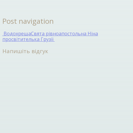
Post navigation
Водохреща
Свята рівноапостольна Ніна
просвітителька Грузії
Напишіть відгук