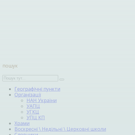
пошук
Географічні пункти
Організації
НАН України
УАПЦ
УГКЦ
УПЦ КП
Храми
Воскресні \ Недільні \ Церковні школи
Словники