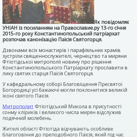
Як повідомляє
УНІАН із посиланням на Православие.ру 13-го січня
2015-го року Константинопольський патріархат
розпочав канонізацію Паїсія Святогорця.
Дзвонами всіх монастирів і парафіяльних храмів
зустріли священнослужителі, чернецтво та миряни
Фтіотідської митрополії новину про рішення
Константинопольського Патріархату прославити в
лику святих старця Паїсія Святогорця.
У кафедральному соборі Благовіщення Пресвятої
Богородиці усі бажаючі могли поклонитися великій
іконі святого Паїсія.
Митрополит
Фтіотідський Микола в присутності
сонму кліриків і великого числа мирян відслужив
подячний молебень.
Жителі області Фтіотіда відчувають особливе
благоговіння до преподобного Паїсія, який під час