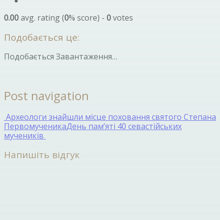
0.00
avg. rating (
0
% score) -
0
votes
Подобається це:
Подобається
Завантаження…
Post navigation
Археологи знайшли місце поховання святого Степана
Первомученика
День пам’яті 40 севастійських
мучеників
Напишіть відгук