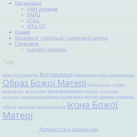
Організації
НАН України
УАПЦ
УГКЦ
УПЦ КП
Храми
Воскресні \ Недільні \ Церковні школи
Словники
Наталії Пуряєвої
Tags
Богородиця
Іоанн
Ісус Христос
Каппадокія
Константинополь
Образ Божої Матері
Побідоносець
Четвер
жінки-мироносиці
великий піст
воскресіння
мученик
отці Києво-
преподобна Марія Єгипетська
святий
симеон стовпник
печерські
ікона Божої
субота
хрещення
хрещення Христа
Матері
Допомогти з розвитком