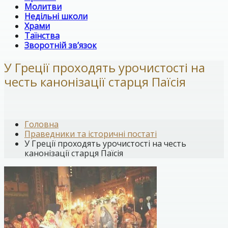
Молитви
Недільні школи
Храми
Таїнства
Зворотній зв’язок
У Греції проходять урочистості на
честь канонізації старця Паїсія
Головна
Праведники та історичні постаті
У Греції проходять урочистості на честь
канонізації старця Паїсія