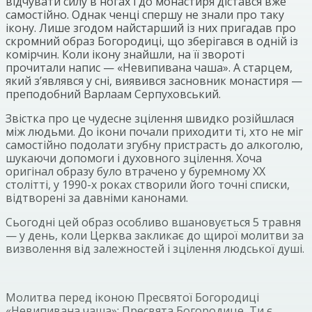
відчувати силу в ногах і до монастиря дістався вже
самостійно. Однак ченці спершу не знали про таку
ікону. Лише згодом найстарший із них пригадав про
скромний образ Богородиці, що зберігався в одній із
комірчин. Коли ікону знайшли, на її звороті
прочитали напис — «Невипивана чаша». А старцем,
який з’являвся у сні, виявився засновник монастиря —
преподобний Варлаам Серпуховський.
Звістка про це чудесне зцілення швидко розійшлася
між людьми. До ікони почали приходити ті, хто не міг
самостійно подолати згубну пристрасть до алкоголю,
шукаючи допомоги і духовного зцілення. Хоча
оригінал образу було втрачено у буремному XX
столітті, у 1990-х роках створили його точні списки,
відтворені за давніми канонами.
Сьогодні цей образ особливо вшановується 5 травня
— у день, коли Церква закликає до щирої молитви за
визволення від залежностей і зцілення людської душі.
Молитва перед іконою Пресвятої Богородиці
«Невипивана чаша»: Пресвята Богородице, Ти є