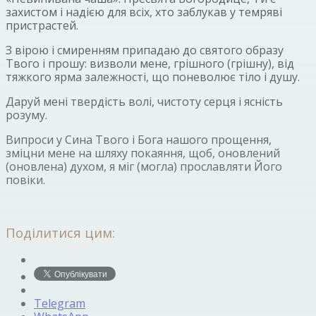
захистом і надією для всіх, хто заблукав у темряві
пристрастей.
З вірою і смиренням припадаю до святого образу
Твого і прошу: визволи мене, грішного (грішну), від
тяжкого ярма залежності, що поневолює тіло і душу.
Даруй мені твердість волі, чистоту серця і ясність
розуму.
Випроси у Сина Твого і Бога нашого прощення,
зміцни мене на шляху покаяння, щоб, оновлений
(оновлена) духом, я міг (могла) прославляти Його
повіки.
Поділитися цим:
Telegram