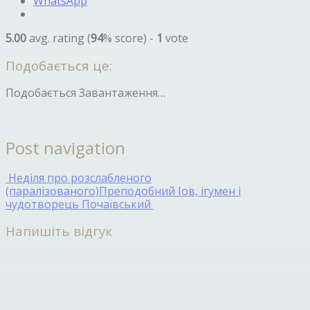
WhatsApp
5.00
avg. rating (
94
% score) -
1
vote
Подобається це:
Подобається
Завантаження…
Post navigation
Неділя про розслабленого
(паралізованого)
Преподобний Іов, ігумен і
чудотворець Почаївський
Напишіть відгук