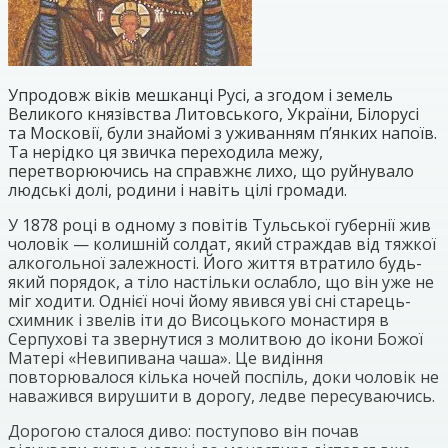
Упродовж віків мешканці Русі, а згодом і земель
Великого князівства Литовського, України, Білорусі
та Московії, були знайомі з уживанням п’янких напоїв.
Та нерідко ця звичка переходила межу,
перетворюючись на справжнє лихо, що руйнувало
людські долі, родини і навіть цілі громади.
У 1878 році в одному з повітів Тульської губернії жив
чоловік — колишній солдат, який страждав від тяжкої
алкогольної залежності. Його життя втратило будь-
який порядок, а тіло настільки ослабло, що він уже не
міг ходити. Однієї ночі йому явився уві сні старець-
схимник і звелів іти до Висоцького монастиря в
Серпухові та звернутися з молитвою до ікони Божої
Матері «Невипивана чаша». Це видіння
повторювалося кілька ночей поспіль, доки чоловік не
наважився вирушити в дорогу, ледве пересуваючись.
Дорогою сталося диво: поступово він почав