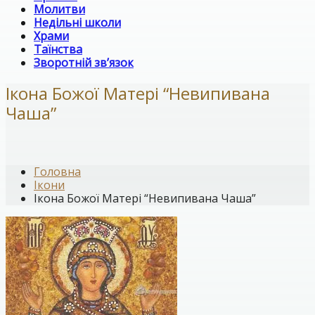
Молитви
Недільні школи
Храми
Таїнства
Зворотній зв’язок
Ікона Божої Матері “Невипивана
Чаша”
Головна
Ікони
Ікона Божої Матері “Невипивана Чаша”