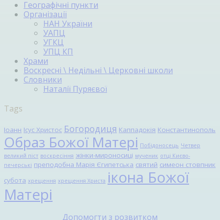
Географічні пункти
Організації
НАН України
УАПЦ
УГКЦ
УПЦ КП
Храми
Воскресні \ Недільні \ Церковні школи
Словники
Наталії Пуряєвої
Tags
Богородиця
Іоанн
Ісус Христос
Каппадокія
Константинополь
Образ Божої Матері
Побідоносець
Четвер
жінки-мироносиці
великий піст
воскресіння
мученик
отці Києво-
преподобна Марія Єгипетська
святий
симеон стовпник
печерські
ікона Божої
субота
хрещення
хрещення Христа
Матері
Допомогти з розвитком