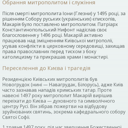
Обрання митрополитом і служіння
Після смерті митрополита Іони (Глезни) у 1495 році, за
рішенням Собору руських (українських) єпископів,
Макарія було поставлено митрополитом. Патріарх
Константинопольський Нифонт надіслав своє
благословення у 1496 році. Макарій активно
працював над зміцненням Київської митрополії,
усував конфлікти в церковному середовищі, захищав
права православних перед тиском з боку
католицизму та прикрашав храми і монастирі.
Переселення до Києва і трагедія
Резиденцією Київських митрополитів був
Новогрудок (нині — Навагрудак, Білорусь), адже Київ
часто зазнавав нападів кримських татар. Проте
навесні 1497 року митрополит Макарій вирішив
переїхати до Києва — духовного та символічного
центру Русі. Він зібрав пожертви на відбудову
зруйнованих святинь, зокрема кафедрального собору
Святої Софії.
1 травня 1497 року, під час звершення Божественної