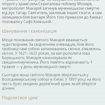
літургії у храмі села Скригалова поблизу Мозиря,
митрополит Макарій загинув мученицькою смертю
від рук татар. Святитель закликав інших тікати, а сам
залишився біля вівтаря. Його тіло привезли до Києва і
поховали у Софії Київській.
Шанування і канонізація
Місце поховання святого Макарія вважається
чудотворним. За свідченням очевидців, біля його
гробниці самі собою запалювались свічки, з’являлось
світло. У 1621–1622 роках, за митрополита Іова
Борецького, Макарія канонізували як
священномученика. Його пам’ять відзначають 1
травня — у день мученицької смерті.
Сьогодні мощі святого Макарія зберігаються у
Володимирському соборі в Києві. У 1897 році на його
честь було зведено дерев’яний храм, який зберігся
донині.
Поділитися цим: