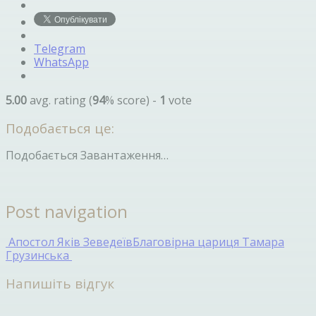
Telegram
WhatsApp
5.00
avg. rating (
94
% score) -
1
vote
Подобається це:
Подобається
Завантаження…
Post navigation
Апостол Яків Зеведеїв
Благовірна цариця Тамара
Грузинська
Напишіть відгук