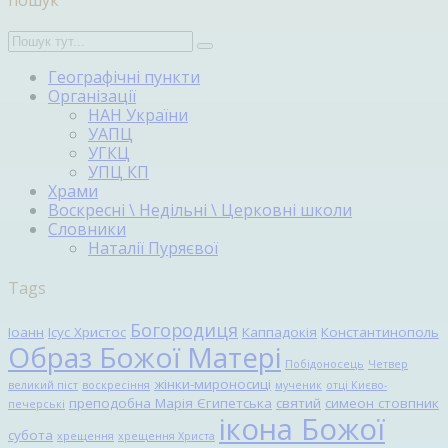
Географічні пункти
Організації
НАН України
УАПЦ
УГКЦ
УПЦ КП
Храми
Воскресні \ Недільні \ Церковні школи
Словники
Наталії Пуряєвої
Tags
Богородиця
Іоанн
Ісус Христос
Каппадокія
Константинополь
Образ Божої Матері
Побідоносець
Четвер
жінки-мироносиці
великий піст
воскресіння
мученик
отці Києво-
преподобна Марія Єгипетська
святий
симеон стовпник
печерські
ікона Божої
субота
хрещення
хрещення Христа