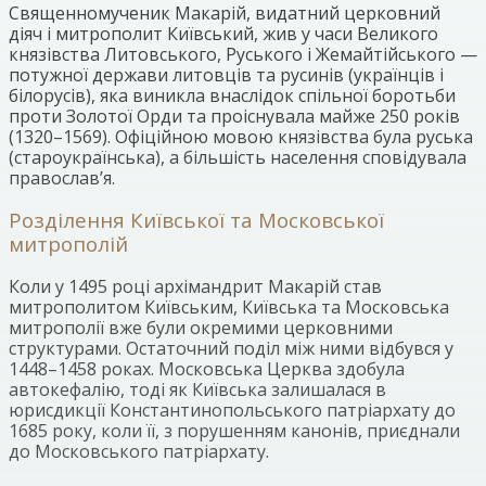
Священномученик Макарій, видатний церковний
діяч і митрополит Київський, жив у часи Великого
князівства Литовського, Руського і Жемайтійського —
потужної держави литовців та русинів (українців і
білорусів), яка виникла внаслідок спільної боротьби
проти Золотої Орди та проіснувала майже 250 років
(1320–1569). Офіційною мовою князівства була руська
(староукраїнська), а більшість населення сповідувала
православ’я.
Розділення Київської та Московської
митрополій
Коли у 1495 році архімандрит Макарій став
митрополитом Київським, Київська та Московська
митрополії вже були окремими церковними
структурами. Остаточний поділ між ними відбувся у
1448–1458 роках. Московська Церква здобула
автокефалію, тоді як Київська залишалася в
юрисдикції Константинопольського патріархату до
1685 року, коли її, з порушенням канонів, приєднали
до Московського патріархату.