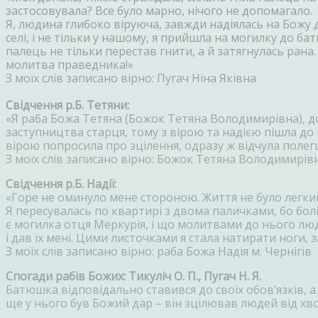
застосовувала? Все було марно, нічого не допомагало.
Я, людина глибоко віруюча, завжди надіялась на Божу
селі, і не тільки у нашому, я прийшла на могилку до б
палець не тільки перестав гнити, а й затягнулась ран
молитва праведника!»
З моїх слів записано вірно: Пугач Ніна Яківна
Свідчення р.Б. Тетяни:
«Я раба Божа Тетяна (Божок Тетяна Володимирівна), дов
заступництва старця, тому з вірою та надією пішла до 
вірою попросила про зцілення, одразу ж відчула полегш
З моїх слів записано вірно: Божок Тетяна Володимирів
Свідчення р.Б. Надії:
«Горе не оминуло мене стороною. Життя не було легким
Я пересувалась по квартирі з двома паличками, бо бол
є могилка отця Меркурія, і що молитвами до нього люди
і дав їх мені. Цими листочками я стала натирати ноги,
З моїх слів записано вірно: раба Божа Надія м. Чернігів
Спогади рабів Божих: Тикуліч О. П., Пугач Н. Я.
Батюшка відповідально ставився до своїх обов’язків, а
ще у нього був Божий дар – він зцілював людей від хво