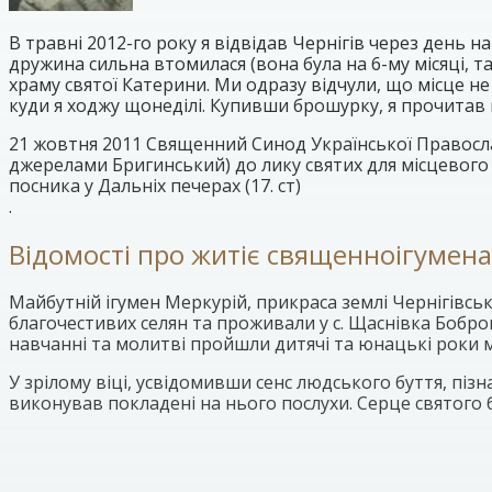
В травні 2012-го року я відвідав Чернігів через день
дружина сильна втомилася (вона була на 6-му місяці, т
храму святої Катерини. Ми одразу відчули, що місце не
куди я ходжу щонеділі. Купивши брошурку, я прочитав 
21 жовтня 2011 Священний Синод Української Правосл
джерелами Бригинський) до лику святих для місцевого
посника у Дальніх печерах (17. ст)
.
Відомості про житіє священноігумен
Майбутній ігумен Меркурій, прикраса землі Чернігівськ
благочестивих селян та проживали у с. Щаснівка Бобров
навчанні та молитві пройшли дитячі та юнацькі роки ма
У зрілому віці, усвідомивши сенс людського буття, п
виконував покладені на нього послухи. Серце святого