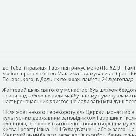
до Тебе, і правиця Твоя підтримує мене (Пс. 62, 9). Та
любов, працелюбство Максима зарахували до братії Ки
Печерського, в Дальніх печерах, пам’ять 24 листопада
Життєвий шлях святого у монастирі був шляхом бездоган
праця над собою не дали майбутньому ігумену зламатися
Пастиреначальник Христос, не дали загинути душі препо
Після жовтневого перевороту для Церкви, монастирів та
культурним державним заповідником і вирішили “коли
общиною, а пізніше і витіснено її новоствореним музеє
Києва і розстріляна, інші були ув’язнені, або ж засла
Меркурій, який багато перетерпів скорбот, бачив руйн