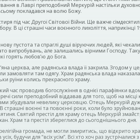
вання в Лаврі преподобний Меркурій настільки духовно 
 всьому покладався на волю Божу.
тиря під час Другої Світової Війни. Ще важче сімдесят
ору. В ці страшні часи воєнного лихоліття, наприкінці
ха, знову пустота та спраглі душі віруючих людей, які чека
гато випробувань, але залишались вірними Господу. Так
кі горять любов’ю до Бога.
на церква, але радянська влада її закрила. Згодом у це
іли замовляти там одягу. Храм радянська влада наказала
ьки руїни колись прекрасного храму.
кий час проводив богослужіння в однієї парафіянки вдо
старечі сили преподобний віддавав для того, щоб на міс
 збудували невелику церковцю. Отець Меркурій дуже ра
 В страшні воєнні та повоєнні роки, коли було зруйнова
тиня. Святий престіл для храму отець Меркурій змайстр
ан. Храм та престіл збереглися до сьогоднішнього дня.
є релігійна громада, не могли змиритись, що відкрито х
іх, будучи для “всіх усім”. Всі хто хоч раз зустрічалися 