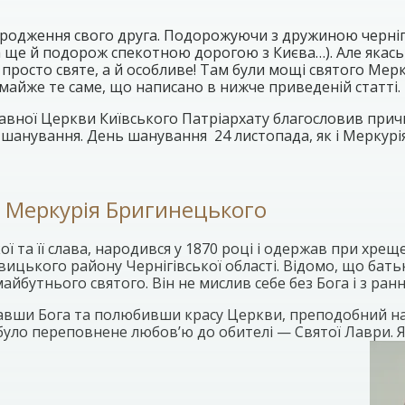
 народження свого друга. Подорожуючи з дружиною черніг
а ще й подорож спекотною дорогою з Києва…). Але якась 
 просто святе, а й особливе! Там були мощі святого Мерк
майже те саме, що написано в нижче приведеній статті.
авної Церкви Київського Патріархату благословив прич
 шанування. День шанування 24 листопада, як і Меркурі
а Меркурія Бригинецького
ої та її слава, народився у 1870 році і одержав при хре
ицького району Чернігівської області. Відомо, що батька
йбутнього святого. Він не мислив себе без Бога і з ранн
ізнавши Бога та полюбивши красу Церкви, преподобний н
 було переповнене любов’ю до обителі — Святої Лаври.