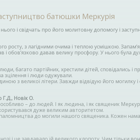
заступництво батюшки Меркурія
нього і свідчать про його молитовну допомогу і засту
го росту, з лагідними очима і теплою усмішкою. Запам’я
і обов’язково давав велику просфору. У нього була дуже
люди, багато партійних, хрестили дітей, сповідались і
а зцілення і люди одужували.
ною з великої літери. Завжди відвідую його могилку і 
Г.Д., Новік О.
 особливо – до людей. І як людина, і як священик Мерку
 користувався дуже великим авторитетом.
ся паломництва до могили нашого священика. Кожен намаг
зі і це завдавало їй великого клопоту. Чим тільки вона н