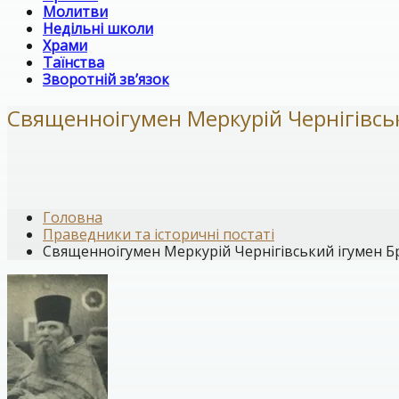
Молитви
Недільні школи
Храми
Таїнства
Зворотній зв’язок
Священноігумен Меркурій Чернігівсь
Головна
Праведники та історичні постаті
Священноігумен Меркурій Чернігівський ігумен Б