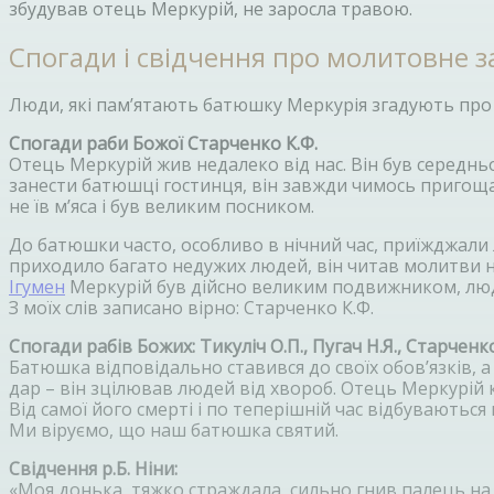
збудував отець Меркурій, не заросла травою.
Спогади і свідчення про молитовне 
Люди, які пам’ятають батюшку Меркурія згадують про 
Спогади раби Божої Старченко К.Ф.
Отець Меркурій жив недалеко від нас. Він був середньо
занести батюшці гостинця, він завжди чимось пригощав 
не їв м’яса і був великим посником.
До батюшки часто, особливо в нічний час, приїжджали 
приходило багато недужих людей, він читав молитви н
Ігумен
Меркурій був дійсно великим подвижником, люди
З моїх слів записано вірно: Старченко К.Ф.
Спогади рабів Божих: Тикуліч О.П., Пугач Н.Я., Старченко 
Батюшка відповідально ставився до своїх обов’язків, а
дар – він зцілював людей від хвороб. Отець Меркурій
Від самої його смерті і по теперішній час відбувають
Ми віруємо, що наш батюшка святий.
Свідчення р.Б. Ніни:
«Моя донька, тяжко страждала, сильно гнив палець на но