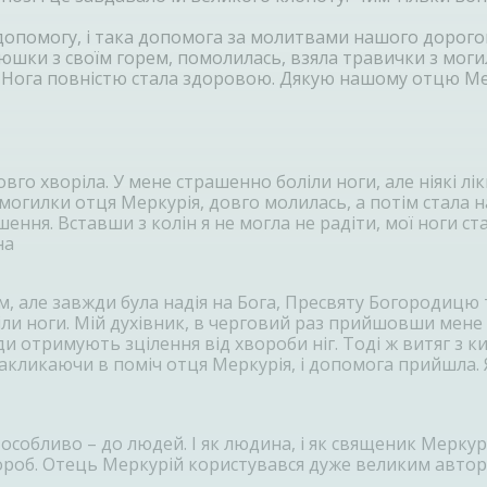
 допомогу, і така допомога за молитвами нашого дорого
атюшки з своїм горем, помолилась, взяла травички з мог
а. Нога повністю стала здоровою. Дякую нашому отцю М
го хворіла. У мене страшенно боліли ноги, але ніякі лі
могилки отця Меркурія, довго молилась, а потім стала н
ення. Вставши з колін я не могла не радіти, мої ноги с
на
, але завжди була надія на Бога, Пресвяту Богородицю 
іли ноги. Мій духівник, в черговий раз прийшовши мене 
 отримують зцілення від хвороби ніг. Тоді ж витяг з ки
 закликаючи в поміч отця Меркурія, і допомога прийшла. 
 особливо – до людей. І як людина, і як священик Мерку
роб. Отець Меркурій користувався дуже великим авторит