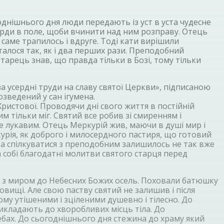
днішнього дня люди передають із уст в уста чудесне
ирди в поле, щоби вчинити над ним розправу. Отець
ж саме трапилось і вдруге. Тоді кати вирішили
талося так, як і два перших рази. Преподобний
арець знав, що правда тільки в Бозі, тому тільки
 усердні труди на славу святої Церкви», підписаною
озведений у сан ігумена.
истової. Проводячи дні свого життя в постійній
м тільки міг. Святий все робив зі смиренням і
не лукавим. Отець Меркурій жив, маючи в душі мир і
курія, як доброго і милосердного пастиря, що готовий
та спілкуватися з преподобним залишилось не так вже
на собі благодатні молитви святого старця перед
в з миром до Небесних Божих осель. Поховали батюшку
вищі. Але свою паству святий не залишив і після
дому утішеними і зціленими душевно і тілесно. До
икладають до хворобливих місць тіла. До
бах. До сьогоднішнього дня стежина до храму який