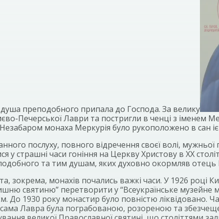
к і душа преподобного припала до Господа. За велику
єво-Печерської Лаври та постригли в ченці з іменем Ме
. Незабаром монаха Меркурія було рукоположено в сан іє
ного послуху, повного відречення своєї волі, мужньої п
 у страшні часи гоніння на Церкву Христову в ХХ століт
добного та тим душам, яких духовно окормляв отець Мерк
, зокрема, монахів почались важкі часи. У 1926 році Ки
шню святиню” перетворити у “Всеукраїнське музейне мі
м. До 1930 року монастир було повністю ліквідовано. Час
ні, а сама Лавра була пограбованою, розореною та збезче
ування великої Православної святині, що століттями зал