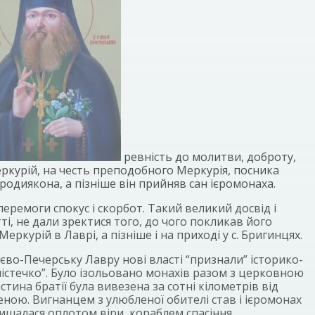
ревність до молитви, доброту,
ркурій, на честь преподобного Меркурія, посника
родиякона, а пізніше він прийняв сан ієромонаха.
еремоги спокус і скорбот. Такий великий досвід і
ті, не дали зректися того, до чого покликав його
урій в Лаврі, а пізніше і на приході у с. Бригинцях.
єво-Печерську Лавру нові власті “признали” історико-
стечко”. Було ізольовано монахів разом з церковною
тина братії була вивезена за сотні кілометрів від
щеною. Вигнанцем з улюбленої обителі став і ієромонах
ишалася оплотом віри, кораблем спасіння,