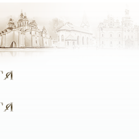
крок стали ближче до Бога, який був би цікавим людям рі