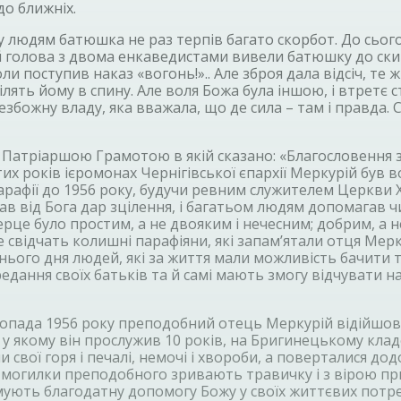
о ближніх.
 людям батюшка не раз терпів багато скорбот. До сього
кий голова з двома енкаведистами вивели батюшку до ск
ли поступив наказ «вогонь!».. Але зброя дала відсіч, те 
лять йому в спину. Але воля Божа була іншою, і втретє с
жну владу, яка вважала, що де сила – там і правда. Ст
Патріаршою Грамотою в якій сказано: «Благословення за
их років ієромонах Чернігівської єпархії Меркурій був в
афії до 1956 року, будучи ревним служителем Церкви Хр
в від Бога дар зцілення, і багатьом людям допомагав чи
ерце було простим, а не двояким і нечесним; добрим, а 
це свідчать колишні парафіяни, які запам’ятали отця Мер
нього дня людей, які за життя мали можливість бачити 
передання своїх батьків та й самі мають змогу відчувати 
топада 1956 року преподобний отець Меркурій відійшо
у якому він прослужив 10 років, на Бригинецькому кладо
 свої горя і печалі, немочі і хвороби, а поверталися до
ї могилки преподобного зривають травичку і з вірою пр
ують благодатну допомогу Божу у своїх життєвих потре