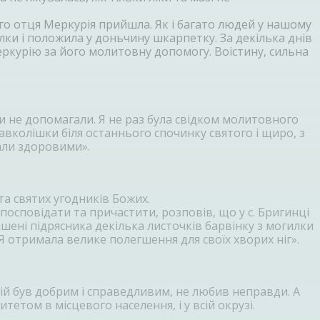
го отця Меркурія прийшла. Як і багато людей у нашому
илки і положила у доньчину шкарпетку. За декілька днів
еркурію за його молитовну допомогу. Воістину, сильна
ки не допомагали. Я не раз була свідком молитовного
авколішки біля останнього спочинку святого і щиро, з
тали здоровими».
та святих угодників Божих.
посповідати та причастити, розповів, що у с. Бригинці
шені підрясника декілька листочків барвінку з могилки
Я отримала велике полегшення для своїх хворих ніг».
рій був добрим і справедливим, не любив неправди. А
етом в місцевого населення, і у всій окрузі.