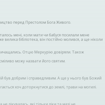
пництво перед Престолом Бога Живого.
талось мені, коли мати чи бабуся посилали мене
 велика бібліотека, він постійно молився, а ще ніколи
 причащались. Отцю Меркурію довіряли. Також
сміливо можу назвати його святим.
рій був добрим і справедливим. А ще у нього був Божий
ається хоч доторкнутися до землі, трави на могилі.
е лікувалась, які тільки ліки та мазі не