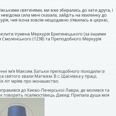
івськими святинями, ми вже збирались до хати друга, і
невідома сила мені сказала, зайдіть на хвилинку до
урія, чия ікона зовсім нещодавно з’явилась в церкві,
ислити ігумена Меркурія Бригинецького (за іншими
я Смоленського (1238) та Преподобного Меркурія
щенні ім’я Максим. Батьки преподобного походили із
 святого звали Матвієм. В с. Щаснівка у праці,
іх літ мріяв про монашество.
аправився до Києво-Печерської Лаври, де молився та
 Як говорить псалмоспівець Давид: Припала душа моя