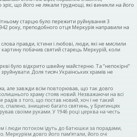
зріс, що його не лякали труднощі, які виникли на його
илітньому старцю було пережити руйнування 3
 1942 року, преподобного отця Меркурія направили на
ли слова правди, істини і любові, люди, які не мислили
у картину побачив святий старець Меркурій, коли
ркві було відкрито швейну майстерню. Та “непокірні”
 зруйнувати. Доля тисяч Українських храмів не
ма, але завжди всім повторював, що так довго
ці колишнього храму стояв новий. Незважаючи на всі
дів з того, що постав новий, хоч і не такий
но, спалено, знищено багато святинь, у Бригинцях
ував своїми руками. У 1946 році церква на честь
рам і люди потоком ідуть до батюшки за порадами,
з о. Меркурієм довго його пам’ятали, його очі