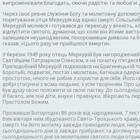
випромінювали благодать, сяючи радістю та любов’ю д
Через своє ревне служіння Богу та молитовну допомогу
порятування отця Меркурія від вірної смерті. Сільсь
Меркурій молився і готувався до переходу у вічність, ко
відпустити святого, думаючи, що коли він йтиме вистрі
залишився неушкодженим, посоромивши диявола та безбо
сказав: «Цього разу не прийшлося вмерти».
У березні 1949 року отець Меркурій був нагороджений 
Святійшим Патріархом Олексієм, а на початку п’ятдесят
Преподобний Меркурій подвизався на Бригинецькій пар
боротьбі, подвигах, постах і молитвах, батюшка одержа
простотою, нічого не робив з користю для себе. Його с
добрі стосунки з всіма людьми, з усім творінням. Про 
був душу свою положити за свою паству. До сьогодніш
й багато, але їхні діти, внуки і правнуки, зберігають 
Престолом Божим.
Проживши Богоугодно 86 років від народження, 7 лис
біля вівтаря ним збудованого Свято-Троїцького храму, 
смерті. На його могилку завжди приходили люди, несучи
сьогоднішнього дня із завжди прибраної та доглянуто
сьогоднішнього дня за молитвами святого люди отрим