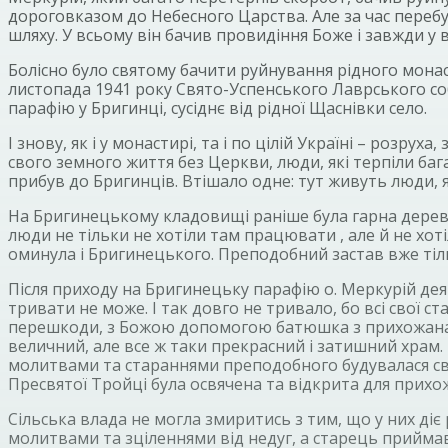
дороговказом до Небесного Царства. Але за час перебу
шляху. У всьому він бачив провидіння Боже і завжди у
Болісно було святому бачити руйнування рідного монас
листопада 1941 року Свято-Успенського Лаврського соб
парафію у Бригинці, сусіднє від рідної Щаснівки село.
І знову, як і у монастирі, та і по цілій Україні – розру
свого земного життя без Церкви, люди, які терпіли ба
прибув до Бригинців. Втішало одне: тут живуть люди, я
На Бригинецькому кладовищі раніше була гарна дерев’я
люди не тільки не хотіли там працювати , але й не хот
оминула і Бригинецького. Преподобний застав вже тіл
Після приходу на Бригинецьку парафію о. Меркурій дея
тривати не може. І так довго не тривало, бо всі свої 
перешкоди, з Божою допомогою батюшка з прихожанами
величний, але все ж таки прекрасний і затишний храм.
молитвами та стараннями преподобного будувалася свя
Пресвятої Тройці була освячена та відкрита для прихож
Сільська влада не могла змиритись з тим, що у них ді
молитвами та зціленнями від недуг, а старець приймав ус