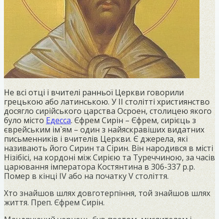
Не всі отці і вчителі ранньої Церкви говорили
грецькою або латинською. У II столітті християнство
досягло сирійського царства Осроен, столицею якого
було місто
Едесса
. Єфрем Сирін – Єфрем, сирієць з
єврейським ім`ям – один з найяскравіших видатних
письменників і вчителів Церкви. Є джерела, які
називають його Сирин та Сірин. Він народився в місті
Нізібісі, на кордоні між Сирією та Туреччиною, за часів
царювання імператора Костянтина в 306-337 р.р.
Помер в кінці IV або на початку V століття.
Хто знайшов шлях довготерпіння, той знайшов шлях
життя. Преп. Єфрем Сирін.