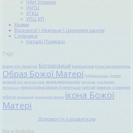
НАН України
УАПЦ
УГКЦ
УПЦ КП
Храми
Воскресні \ Недільні \ Церковні школи
Словники
Наталії Пуряєвої
Tags
Богородиця
Іоанн
Ісус Христос
Каппадокія
Константинополь
Образ Божої Матері
Побідоносець
Четвер
жінки-мироносиці
великий піст
воскресіння
мученик
отці Києво-
преподобна Марія Єгипетська
святий
симеон стовпник
печерські
ікона Божої
субота
хрещення
хрещення Христа
Матері
Допомогти з розвитком
Ми в Фейсбук