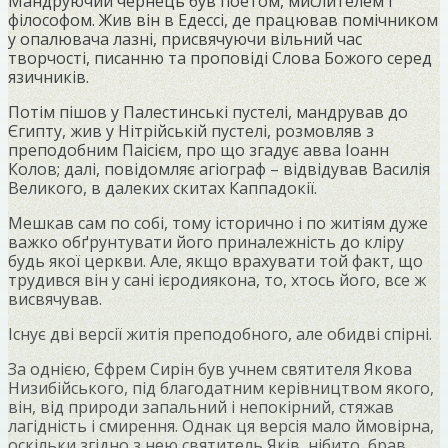
Мандруючий чернець був поетом, мислителем і
філософом. Жив він в Едессі, де працював помічником
у опалювача лазні, присвячуючи вільний час
творчості, писанню та проповіді Слова Божого серед
язичників.
Потім пішов у Палестинські пустелі, мандрував до
Єгипту, жив у Нітрійській пустелі, розмовляв з
преподобним Паісієм, про що згадує авва Іоанн
Колов; далі, повідомляє агіограф – відвідував Василія
Великого, в далеких скитах Каппадокії.
Мешкав сам по собі, тому історично і по житіям дуже
важко обґрунтувати його приналежність до кліру
будь якої церкви. Але, якщо врахувати той факт, що
трудився він у сані ієродиякона, то, хтось його, все ж
висвячував.
Існує дві версії житія преподобного, але обидві спірні.
За однією, Єфрем Сирін був учнем святителя Якова
Низибійського, під благодатним керівництвом якого,
він, від природи запальний і непокірний, стяжав
лагідність і смирення. Однак ця версія мало ймовірна,
оскільки згідно з нею святитель Яків, нібито, брав