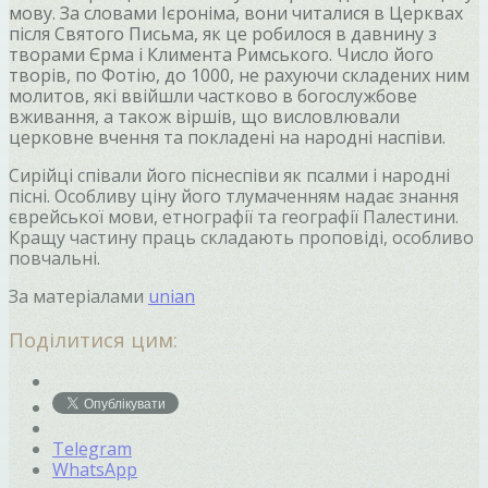
мову. За словами Ієроніма, вони читалися в Церквах
після Святого Письма, як це робилося в давнину з
творами Єрма і Климента Римського. Число його
творів, по Фотію, до 1000, не рахуючи складених ним
молитов, які ввійшли частково в богослужбове
вживання, а також віршів, що висловлювали
церковне вчення та покладені на народні наспіви.
Сирійці співали його піснеспіви як псалми і народні
пісні. Особливу ціну його тлумаченням надає знання
єврейської мови, етнографії та географії Палестини.
Кращу частину праць складають проповіді, особливо
повчальні.
За матеріалами
unian
Поділитися цим:
Telegram
WhatsApp