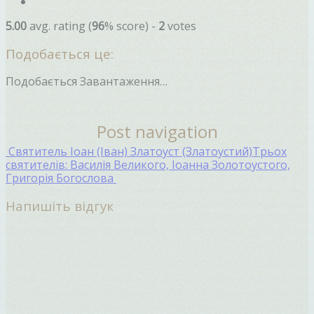
5.00
avg. rating (
96
% score) -
2
votes
Подобається це:
Подобається
Завантаження…
Post navigation
Святитель Іоан (Іван) Златоуст (Златоустий)
Трьох
святителів: Василія Великого, Іоанна Золотоустого,
Григорія Богослова
Напишіть відгук