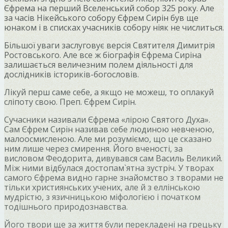
Єфрема на перший Вселенський собор 325 року. Але
за часів Нікейського собору Єфрем Сирін був ще
юнаком і в списках учасників собору ніяк не числиться.
Більшої уваги заслуговує версія Святителя Димитрія
Ростовського. Але все ж біографія Єфрема Сиріна
залишається величезним полем діяльності для
дослідників істориків-богословів.
Лікуй перш саме себе, а якщо не можеш, то оплакуй
сліпоту свою. Преп. Єфрем Сирін.
Сучасники називали Єфрема «лірою Святого Духа».
Сам Єфрем Сирін називав себе людиною невченою,
малоосмисленою. Але ми розуміємо, що це сказано
ним лише через смирення. Його вченості, за
висловом Феодорита, дивувався сам Василь Великий.
Між ними відбулася достопам`ятна зустріч. У творах
самого Єфрема видно гарне знайомство з творами не
тільки християнських учених, але й з еллінською
мудрістю, з язичницькою міфологією і початком
тодішнього природознавства.
Його твори ще за життя були перекладені на грецьку