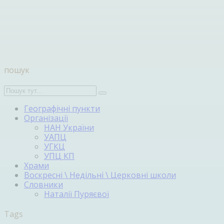
пошук
Географічні пункти
Організації
НАН України
УАПЦ
УГКЦ
УПЦ КП
Храми
Воскресні \ Недільні \ Церковні школи
Словники
Наталії Пуряєвої
Tags