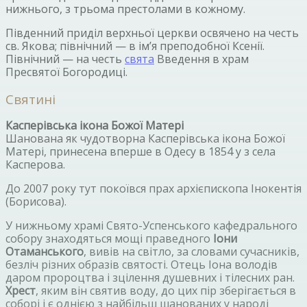
нижнього, з трьома престолами в кожному.
Південний приділ верхньої церкви освячено на честь
св. Якова; північний — в ім’я преподобної Ксенії.
Північний — на честь
свята
Введення в храм
Пресвятої Богородиці.
Святині
Касперівська ікона Божої Матері
Шанована як чудотворна Касперівська ікона Божої
Матері, принесена вперше в Одесу в 1854 у з села
Касперова.
До 2007 року тут покоївся прах архієпископа Інокентія
(Борисова).
У нижньому храмі Свято-Успенського кафедрального
собору знаходяться мощі праведного
Іони
Отаманського
, вивів на світло, за словами сучасників,
безліч різних образів святості. Отець Іона володів
даром пророцтва і зцілення душевних і тілесних ран.
Хрест
, яким він святив воду, до цих пір зберігається в
соборі і є однією з найбільш шанованих у народі