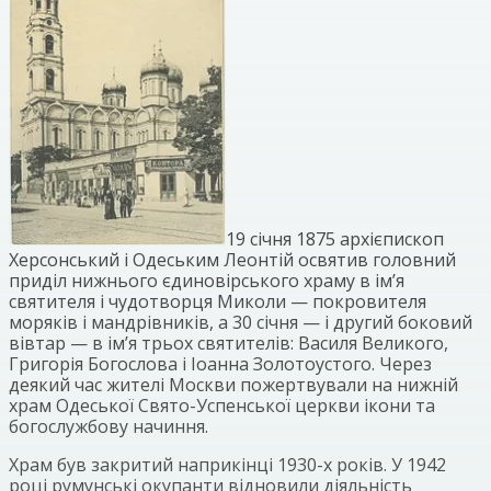
19 січня 1875 архієпископ
Херсонський і Одеським Леонтій освятив головний
приділ нижнього єдиновірського храму в ім’я
святителя і чудотворця Миколи — покровителя
моряків і мандрівників, а 30 січня — і другий боковий
вівтар — в ім’я трьох святителів: Василя Великого,
Григорія Богослова і Іоанна Золотоустого. Через
деякий час жителі Москви пожертвували на нижній
храм Одеської Свято-Успенської церкви ікони та
богослужбову начиння.
Храм був закритий наприкінці 1930-х років. У 1942
році румунські окупанти відновили діяльність