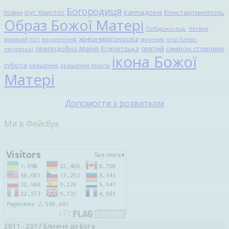
Богородиця
Іоанн
Ісус Христос
Каппадокія
Константинополь
Образ Божої Матері
Побідоносець
Четвер
жінки-мироносиці
великий піст
воскресіння
мученик
отці Києво-
преподобна Марія Єгипетська
святий
симеон стовпник
печерські
ікона Божої
субота
хрещення
хрещення Христа
Матері
Допомогти з розвитком
Ми в Фейсбук
2011 - 2017 Ближче до Бога