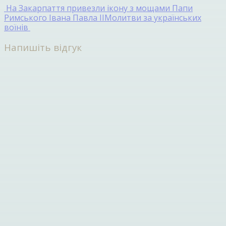
На Закарпаття привезли ікону з мощами Папи
Римського Івана Павла ІІ
Молитви за українських
воїнів
Напишіть відгук