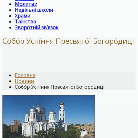
Молитви
Недільні школи
Храми
Таїнства
Зворотній зв’язок
Собо́р Успі́ння Пресвято́ї Богоро́диці
Головна
Новини
Собо́р Успі́ння Пресвято́ї Богоро́диці