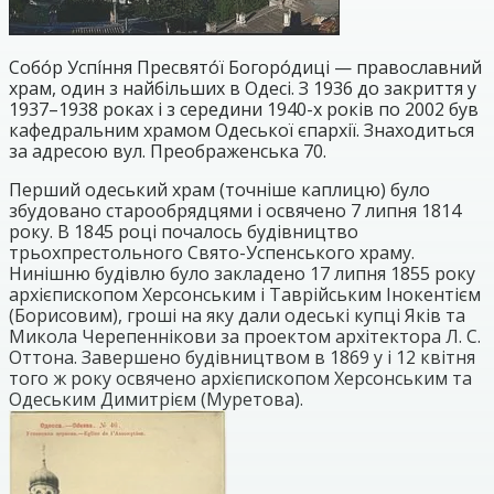
Собо́р Успі́ння Пресвято́ї Богоро́диці — православний
храм, один з найбільших в Одесі. З 1936 до закриття у
1937–1938 роках і з середини 1940-х років по 2002 був
кафедральним храмом Одеської єпархії. Знаходиться
за адресою вул. Преображенська 70.
Перший одеський храм (точніше каплицю) було
збудовано старообрядцями і освячено 7 липня 1814
року. В 1845 році почалось будівництво
трьохпрестольного Свято-Успенського храму.
Нинішню будівлю було закладено 17 липня 1855 року
архієпископом Херсонським і Таврійським Інокентієм
(Борисовим), гроші на яку дали одеські купці Яків та
Микола Черепеннікови за проектом архітектора Л. С.
Оттона. Завершено будівництвом в 1869 у і 12 квітня
того ж року освячено архієпископом Херсонським та
Одеським Димитрієм (Муретова).