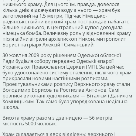
нижнього храму. Для цього їм, правда, довелося
кілька днів відкачувати воду з нього — храм був
затоплений на 1,5 метри. Під час Німецько-
радянської війни верхній храм постраждав набагато
більше нижнього, в центральний купол догодила
німецька бомба. Величезну роль у відновленні храму
після війни зіграли архієпископ Никон, митрополит
Борис і патріарх Алексій I Симанський.
30 жовтня 2009 року рішенням Одеської обласної
Ради будівля собору передано Одеськії єпархії
Української Православної Церкви (МП). За цей час
було удосконалено систему опалення, після чого храм
прикрасили новими настінними розписами.
Проектувальниками розпису Верхнього храму стали
Володимир Борисов та Ростислав Антонов. Самі
розписи виконані художниками — Віталієм і Данилом
Хомницьким. Так само була упорядкована недільна
школа.
Висота храму разом з дзвіницею — 56 метрів,
місткість 5000 чоловік.
Храм складається з двох відділень: верхнього і