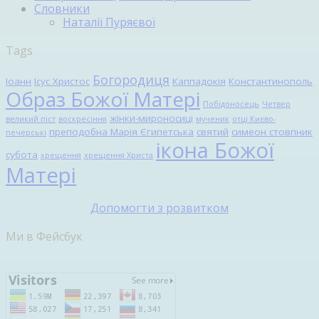
Словники
Наталії Пуряєвої
Tags
Богородиця
Іоанн
Ісус Христос
Каппадокія
Константинополь
Образ Божої Матері
Побідоносець
Четвер
жінки-мироносиці
великий піст
воскресіння
мученик
отці Києво-
преподобна Марія Єгипетська
святий
симеон стовпник
печерські
ікона Божої
субота
хрещення
хрещення Христа
Матері
Допомогти з розвитком
Ми в Фейсбук