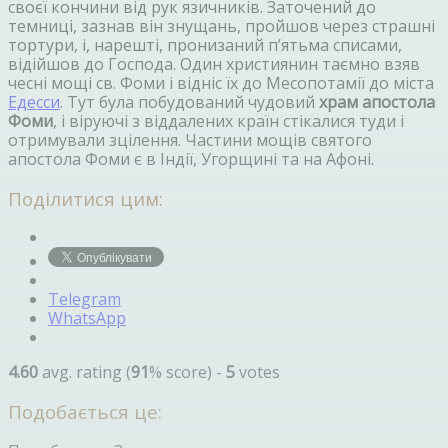
своєї кончини від рук язичників. Заточений до
темниці, зазнав він знущань, пройшов через страшні
тортури, і, нарешті, пронизаний п’ятьма списами,
відійшов до Господа. Один християнин таємно взяв
чесні мощі св. Фоми і відніс їх до Месопотамії до міста
Едесси
. Тут була побудований чудовий
храм апостола
Фоми
, і віруючі з віддалених країн стікалися туди і
отримували зцілення. Частини мощів святого
апостола Фоми є в Індії, Угорщині та на Афоні.
Поділитися цим:
Telegram
WhatsApp
4.60
avg. rating (
91
% score) -
5
votes
Подобається це: