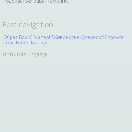
Подобається
Завантаження…
Post navigation
Образ Божої Матері “Живоносне Джерело”
Кіпрська
ікона Божої Матері
Напишіть відгук