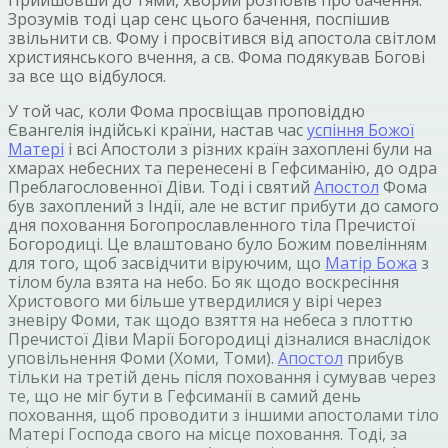
Зрозумів тоді цар сенс цього бачення, поспішив
звільнити св. Фому і просвітився від апостола світлом
християнського вчення, а св. Фома подякував Богові
за все що відбулося.
У той час, коли Фома просвіщав проповіддю
Євангелія індійські країни, настав час
успіння Божої
Матері
і всі Апостоли з різних країн захоплені були на
хмарах небесних та перенесені в Гефсиманію, до одра
Преблагословенної Діви. Тоді і святий
Апостол
Фома
був захоплений з Індії, але не встиг прибути до самого
дня поховання Богопрославленного тіла Пречистої
Богородиці. Це влаштовано було Божим повелінням
для того, щоб засвідчити віруючим, що
Матір Божа
з
тілом була взята на небо. Бо як щодо воскресіння
Христового ми більше утвердилися у вірі через
зневіру Фоми, так щодо взяття на небеса з плоттю
Пречистої Діви Марії Богородиці дізналися внаслідок
уповільнення Фоми (Хоми, Томи).
Апостол
прибув
тільки на третій день після поховання і сумував через
те, що не міг бути в Гефсиманії в самий день
поховання, щоб проводити з іншими апостолами тіло
Матері Господа свого на місце поховання. Тоді, за