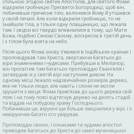
спільною згодою святих Апостолів, для святого Фоми
відкрили гробницю Пресвятої Богородиці, щоб він,
побачивши пречесне тіло, вклонився йому й утішився
у своїй печалі. Але коли відкрили гробницю, то не
знайшли тіла, а тільки одну плащаницю, що лежала
там. І звідси всі твердо впевнилися в тому, що Мати
Божа, подібно Синові Своєму, воскресла в третій день
і з тілом була взята на небо.
Після цього Фома знову з’явився в Індійських країнах і
проповідував там Христа, звертаючи багатьох до
віри знаменнями і чудесами. Прибувши в Меліапор,
він просвітив там багатьох проповіддю Євангелія і
затвердив їх у святій вірі наступним дивом. На
одному місці лежало надзвичайних розмірів дерево,
яке не тільки люди, але навіть і слони не могли
зрушити з місця. Фома прив’язав до цього дерева свій
пояс і на тому поясі відтягнув дерево на десять стадій
та віддав на побудову храму Господнього.
Побачивши це, віруючі ще більше зміцнилися у вірі, і з
невіруючих багато хто увірував.
Проповіддю своєю, і ознаками та чудами апостол
приводив багатьох до Христа до самої мученицької