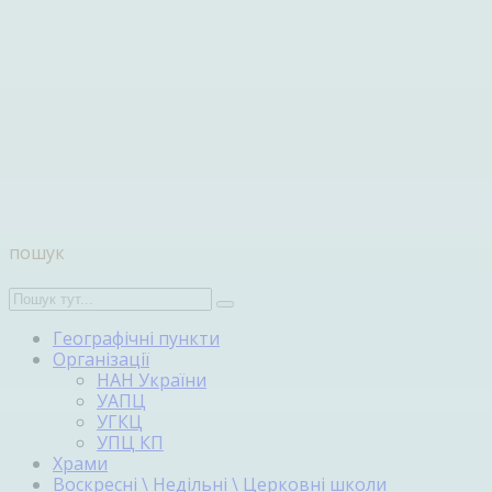
пошук
Географічні пункти
Організації
НАН України
УАПЦ
УГКЦ
УПЦ КП
Храми
Воскресні \ Недільні \ Церковні школи