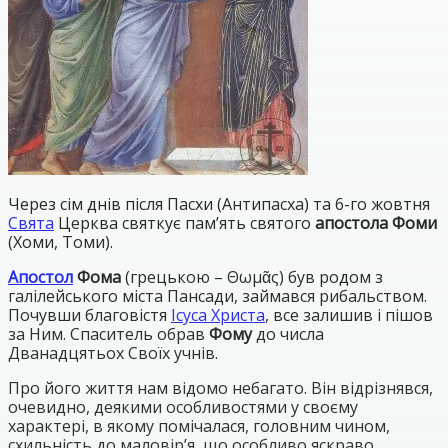
Через сім днів після Пасхи (Антипасха) та 6-го жовтня
Свята
Церква святкує пам’ять святого
апостола Фоми
(Хоми, Томи).
Апостол
Фома
(грецькою – Θωμᾶς) був родом з
галілейського міста Пансади, займався рибальством.
Почувши благовістя
Ісуса Христа
, все залишив і пішов
за Ним. Спаситель обрав
Фому
до числа
Дванадцятьох Своїх учнів.
Про його життя нам відомо небагато. Він відрізнявся,
очевидно, деякими особливостями у своєму
характері, в якому помічалася, головним чином,
схильність до маловір’я, що особливо яскраво