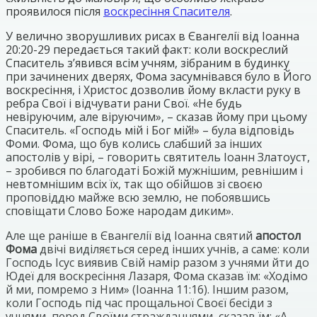
проявилося після
воскресіння Спасителя
.
У велично зворушливих рисах в Євангелії від Іоанна
20:20-29 передається такий факт: коли воскреслий
Спаситель з’явився всім учням, зібраним в будинку
при зачинених дверях, Фома засумнівався було в Його
воскресіння, і Христос дозволив йому вкласти руку в
ребра Свої і відчувати рани Свої. «Не будь
невіруючим, але віруючим», – сказав йому при цьому
Спаситель. «Господь мій і Бог мій!» – була відповідь
Фоми. Фома, що був колись слабший за інших
апостолів у вірі, – говорить святитель Іоанн Златоуст,
– зробився по благодаті Божій мужнішим, ревнішим і
невтомнішим всіх їх, так що обійшов зі своєю
проповіддю майже всю землю, не побоявшись
сповіщати Слово Боже народам диким».
Але ще раніше в Євангелії від Іоанна святий
апостол
Фома
двічі виділяється серед інших учнів, а саме: коли
Господь Ісус виявив Свій намір разом з учнями йти до
Юдеї для воскресіння Лазаря, Фома сказав їм: «Ходімо
й ми, помремо з Ним» (Іоанна 11:16). Іншим разом,
коли Господь під час прощальної Своєї бесіди з
учнями, перед Своїми стражданнями, сказав їм: «А