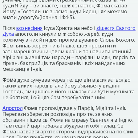
куди Я йду – ви знаєте, і шлях знаєте», Фома сказав
Йому: «Господи! не знаємо, куди йдеш, і як можемо
знати дорогу?»(Іоанна 14:4-5).
Після
вознесіння
Ісуса Христа на небо і
зішестя Святого
Духа
апостоли кинули між собою жереб, куди
кожному з них йти для проповідування Слова Божого.
Фомі випав жереб іти в Індію, щоб просвітити
затьмарені язичництвом країни та навчити істинній
вірі різні живші там народи – парфян і мідян, персів та
гіркан, бактрийців та брахманів і всіх найдальших
мешканців Індії.
Фома
дуже сумував через те, що він відсилається до
таких диких народів; але йому з’явився у видінні
Господь, зміцнюючи його і наказуючи бути мужнім та
не боятися, і обіцяв Сам перебувати з ним.
Апостол
Фома
проповідував у Парфії, Мідії та Індії.
Перекази зберегли розповідь про те, за яких
обставин пішов св. Фома на справу Євангелія в Індію.
Тамтешній цар побажав збудувати собі палац. Св.
Фома назвався архітектором і відправився на поклик
царя. Після прибуття, св. Фома почав ревно