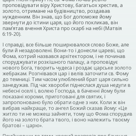
проповідувати віру Христову, багатьох хрестив, а
золото, отримане на будівництво, роздавав
нужденним. Він знав, що Бог допоможе йому
звернути до істини царя, що його покликав, він
пам’ятав вчення Христа про скарб на небі (Матвія
6:19-20).
І справді, все більше поширювалося слово Боже, але
були й незадоволені. Вони-то і донесли цареві, що
Фома, котрий назвався архітектором, і не починав
споруджувати розкішного палацу, а проповідує
нового Бога, творить чудеса і роздає царське золото
жебракам. Розгнівався цар і велів заточити св. Фому
до темниці. Тим часом улюблений брат царя сильно
занедужав. Під час хвороби піднеслася душа недуги в
небесні оселі і, волею Господа, в баченні йому були
показані хороми, приготовані для святих, і
запропоновано було обрати одне з них. Коли ж він
вибрав найкраще, то ангел Божий сказав йому: «Це
житло ти не можеш зайняти, тому що Фома спорудив
його на золото брата твого, і воно належить твоєму
братові – царю».
Прийшовши до тями, хворий розповів про бачення.