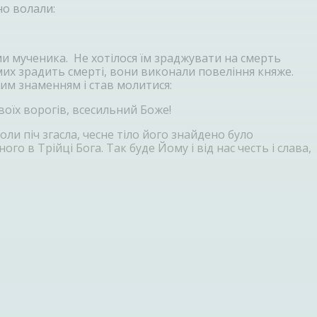
но волали:
ми мученика. Не хотілося їм зраджувати на смерть
амих зрадить смерті, вони виконали повеління княже.
ним знаменням і став молитися:
воїх ворогів, всесильний Боже!
оли піч згасла, чесне тіло його знайдено було
о в Трійці Бога. Так буде Йому і від нас честь і слава,