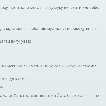
у тіло твоє з кісток, всяку муку вигадати для тебе,
радь муки мене, і побачиш мужність і великодушність
шатай вигукував:
 муки: бо я ні вогню не боюся, ні меча не лякайся,
лоть до кісток.
ю:
помагає Христос; зміцнюваний Його благодаттю, я не