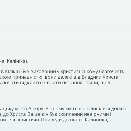
, Калініка).
Кілікії і був вихований у християнському благочесті.
скою принадністю, вони далекі від Владики Христа,
 почати відкрито їх вчити пізнання істини, щоб
ацьку місто Анкіру. У цьому місті він залишався досить
 до Христа. За це він був схоплений невірними і
онитель християн. Приведи до нього Калиника,