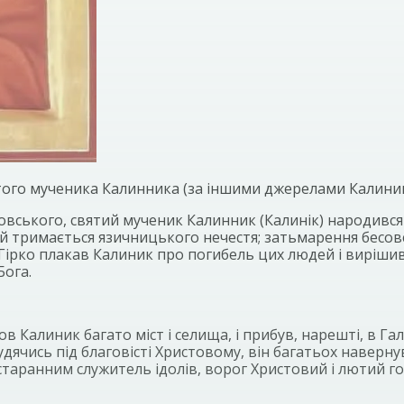
того мученика Калинника (за іншими джерелами Калиника
ського, святий мученик Калинник (Калинік) народився в 
ей тримається язичницького нечестя; затьмарення бесов
 Гірко плакав Калиник про погибель цих людей і вирішив
Бога.
Калиник багато міст і селища, і прибув, нарешті, в Гал
дячись під благовісті Христовому, він багатьох навернув
старанним служитель ідолів, ворог Христовий і лютий г