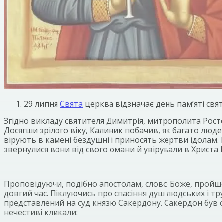
29 липня
Свята
церква відзначає день пам’яті свя
Згідно викладу святителя Димитрія, митрополита Ростов
Досягши зрілого віку, Калиник побачив, як багато люд
вірують в камені бездушні і приносять жертви ідолам.
звернулися вони від свого омани й увірували в Христа 
Проповідуючи, подібно апостолам, слово Боже, пройшов 
довгий час. Піклуючись про спасіння душ людських і тру
представлений на суд князю Сакердону. Сакердон був 
нечестиві кликали: