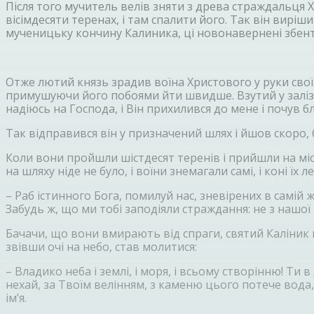
Після того мучитель велів зняти з древа страждальця Хр
вісімдесяти теренах, і там спалити його. Так він вирі
мученицьку кончину Калиника, ці новонавернені збент
Отже лютий князь зрадив воїна Христового у руки своїх
примушуючи його побоями йти швидше. Взутий у залізні
надіюсь на Господа, і Він прихилився до мене і почув бла
Так відправився він у призначений шлях і йшов скоро,
Коли вони пройшли шістдесят теренів і прийшли на місц
на шляху ніде не було, і воїни знемагали самі, і коні їх
– Раб істинного Бога, помилуй нас, зневірених в самій 
Забудь ж, що ми тобі заподіяли страждання: не з нашої 
Бачачи, що вони вмирають від спраги, святий Каліник п
звівши очі на небо, став молитися:
– Владико неба і землі, і моря, і всьому створінню! Ти
нехай, за Твоїм велінням, з каменю цього потече вода, і
ім’я.