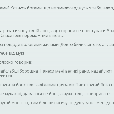
и? Клянусь богами, що не змилосерджусь я тебе, але здер
втрачати час у своїй люті, а до справи не приступати. З
 Спасителя переможний вінець.
без пощади воловими жилами. Довго били святого, а гла
тебе від мук!
голосно говорив:
слабші борошна. Нанеси мені великі рани, надай лютішої
 життя.
тругати його тіло залізними цвяхами. Так стругай його п
 муках піддавалося не його, а чуже тіло, і говорив княз
ругай моє тіло, тим більше насичуєш душу мою: мені до