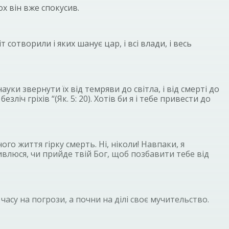
х він вже спокусив.
сотворили і яких шанує цар, і всі влади, і весь
ауки звернути їх від темряви до світла, і від смерті до
іч гріхів “(Як. 5: 20). Хотів би я і тебе привести до
го життя гірку смерть. Ні, ніколи! Навпаки, я
ивлюся, чи прийде твій Бог, щоб позбавити тебе від
часу на погрози, а почни на ділі своє мучительство.