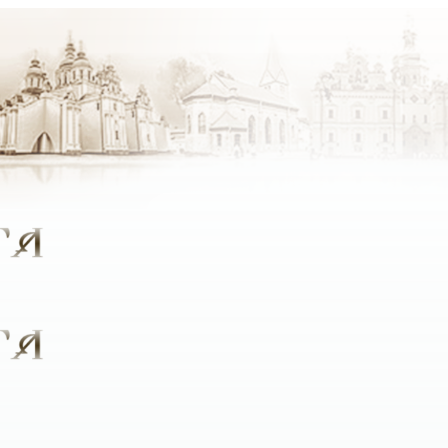
крок стали ближче до Бога, який був би цікавим людям рі