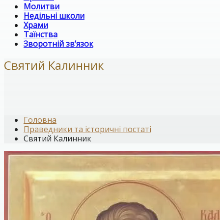
Молитви
Недільні школи
Храми
Таїнства
Зворотній зв’язок
Святий Калинник
Головна
Праведники та історичні постаті
Святий Калинник