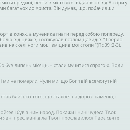
ми всередині, вести в місто яке віддалено від Анкіри у
ьми багатьох до Христа. Він думав, що, побачивши
 хортів конях, а мученика гнати перед собою попереду,
олю від цвяхів, і оспівував псалом Давидів: “Твердо
 на скелі ноги мої, і зміцнив мої стопи “(Пс.39 :2-3).
бо був липень місяць, – стали мучитися спрагою. Води
 і ми не померли. Чули ми, що Бог твій всемогутній.
тав близько того, що сталося на дорозі каменю, і,
йсея і був з ним народ. Покажи і нині чудеса Твої:
и явні преславні діла Твої і прославилося Твоє святе