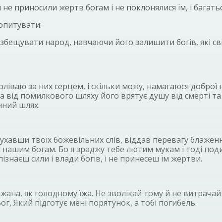
е приносили жертв богам і не поклонялися їм, і багатьо
допитувати:
збещувати народ, навчаючи його залишити богів, які світ 
боліваю за них серцем, і скільки можу, намагаюся доброї н
від помилкового шляху його врятує душу від смерті та безл
нний шлях.
лухавши твоїх божевільних слів, віддав перевагу блаженно
я нашим богам. Бо я зраджу тебе лютим мукам і тоді под
пізнаєш сили і влади богів, і не принесеш їм жертви.
жана, як голодному їжа. Не зволікай тому й не витрачай 
ог, Який підготує мені порятунок, а тобі погибель.