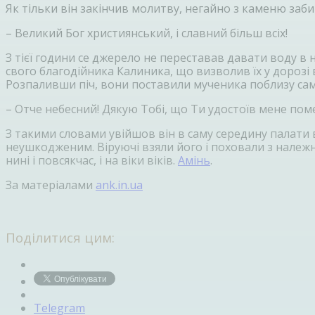
Як тільки він закінчив молитву, негайно з каменю заби
– Великий Бог християнський, і славний більш всіх!
З тієї години се джерело не переставав давати воду в
свого благодійника Калиника, що визволив їх у дорозі в
Розпаливши піч, вони поставили мученика поблизу самог
– Отче небесний! Дякую Тобі, що Ти удостоїв мене помер
З такими словами увійшов він в саму середину палати во
неушкодженим. Віруючі взяли його і поховали з належною
нині і повсякчас, і на віки віків.
Амінь
.
За матеріалами
ank.in.ua
Поділитися цим:
Telegram