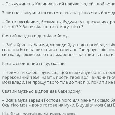
– Ось чужинець Калиник, який навчає людей, щоб вони н
З люттю глянувши на святого, князь грізно став його 
– Як ти насмілився, безумець, будучи тут приходько, ро
всесвіт? Хіба не відаєш ти їх могутність?
Святий лагідно відповідав йому:
– Раб я Христів. Бачачи, як люди йдуть до погибелі, я в
спасіння Бо в наших книгах написано: “звернув грішника 
світла від бісівського потьмарення і наставить на істи
Князь, сповнений гніву, сказав:
– Невже ти хочеш і думаєш, щоб я відкинув богів і, пос
переконаний тебе, навіть проти твоєї волі, вклонитис
моєї влади. Не прощу твого тіла до тих пір, поки ти не 
Святий мужньо відповідав Сакердону:
– Всяка мука заради Господа мого для мене так само ба
Ось тіло моє – воно готове на муки. В душі ж моєї Сам Б
Ще більш розгніваний, князь сказав: