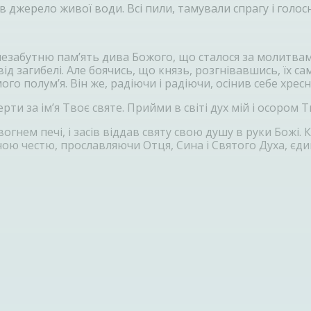
в джерело живої води. Всі пили, тамували спрагу і голос
 незабутню пам’ять дива Божого, що сталося за молитва
ід загибелі. Але боячись, що князь, розгнівавшись, їх с
о полум’я. Він же, радіючи і радіючи, осінив себе хрес
ти за ім’я Твоє святе. Прийми в світі дух мій і осором Т
гнем печі, і засів віддав святу свою душу в руки Божі. К
 честю, прославляючи Отця, Сина і Святого Духа, єдиног