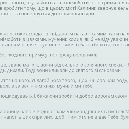
истового, взути його в залізні чоботи, з гострими цвяха
шив зробити тому, що в цьому місті Калиник звернув вел
ежені та повернуться до колишньої віри.
 жорстоких солдатів і віддав їм наказ – самим їхати на
 чоботи з цвяхами, мученик ходив, як б не відчуваючи б
гання моє витягнув мене з ями, із багна болота, і поставив
 без жодного примусу, попереду вершників.
е, зване матрік, воїни від сильного сонячного спеки, – 
 ледь дихали. Тоді вони кликали до святого зі сльозами:
життя нашого. Ублагай Бога твого, щоб Він дав нам воду,
волі, а за велінням князя мучили ми тебе.
ошкодував їх і, бажаючи зробити добро ворогам своїм, с
 в давнину напоїв водою з каменю мандрівних в пустелі Мо
 напоїть цих спраглих, щоб і тим, хто не відає Тебе, бул