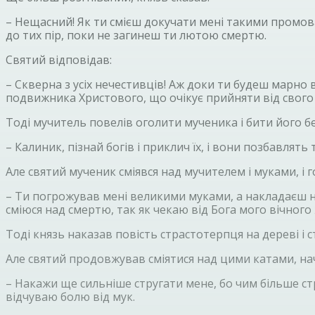
– Нещасний! Як ти смієш докучати мені такими промовам
до тих пір, поки не загинеш ти лютою смертю.
Святий відповідав:
– Скверна з усіх нечестивців! Аж доки ти будеш марно 
подвижника Христового, що очікує прийняти від свого
Тоді мучитель повелів оголити мученика і бити його 
– Калиник, пізнай богів і приклич їх, і вони позбавлять 
Але святий мученик сміявся над мучителем і муками, і 
– Ти погрожував мені великими муками, а накладаєш най
сміюся над смертю, так як чекаю від Бога мого вічного
Тоді князь наказав повість страстотерпця на дереві і с
Але святий продовжував сміятися над цими катами, наче
– Накажи ще сильніше стругати мене, бо чим більше ст
відчуваю болю від мук.