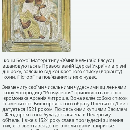
Ікони Божої Матері типу
«Умиління»
(або Елеуса)
вшановуються в Православній Церкві України в різні
дні року, залежно від конкретного списку (варіанту)
ікони, її історії та пов’язаних із нею чудес.
Знамениту своїми чисельними чудесними зціленнями
ікону Богородиці “Розчулення” приписують пензлю
ієромонаха Арсенія Хитроша. Вона являє собою список
знаменитого Вишгородського образу Пресвятої Діви і
датується 1521 роком. Псковськими купцями Василем
і Феодором ікона була доставлена в Печерську
обітель. І вже з 1524 року слава про чудесні зцілення
тих, хто звертався до неї з молитвами, шириться