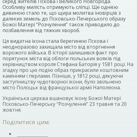
серед жителів Пскова і Великого Новгорода.
Особливу милість отримують сліпці. Ще однією
дивиною стало те, що щира молитва іновірців з
далеких земель до Псковсько-Печерського образу
Божої Матері “Розчулення” також приводило до
позбавлення від тяжких хвороб.
Ця видатна ікона стала берегинею Пскова і
неодноразово захищала місто від вторгнення
ворожого війська. В історії залишився факт про
порятунок міста від облоги польських вояків під
керівництвом короля Стефана Баторія у 1581 році. На
згадку про цю подію образ прикрасили коштовним
камінням і перлами. Пізніше, у 1812 році, дякуючи
заступництву чудотворної ікони, було звільнено
місто Полоцьк від французької армії Наполеона.
Українська церква вшановує ікону Божої Матері
Псковсько-Печерську “Розчулення” 23 травня та 20
жовтня.
Поділитися цим: