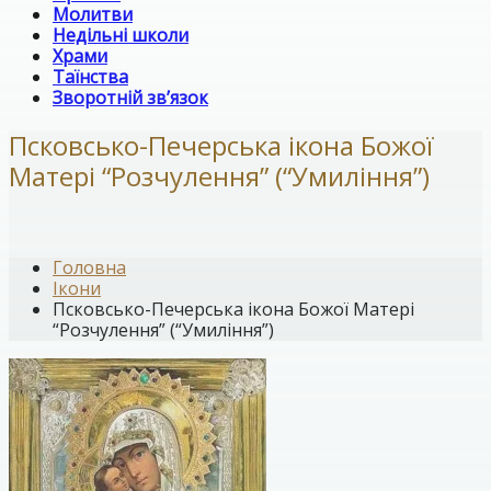
Молитви
Недільні школи
Храми
Таїнства
Зворотній зв’язок
Псковсько-Печерська ікона Божої
Матері “Розчулення” (“Умиління”)
Головна
Ікони
Псковсько-Печерська ікона Божої Матері
“Розчулення” (“Умиління”)