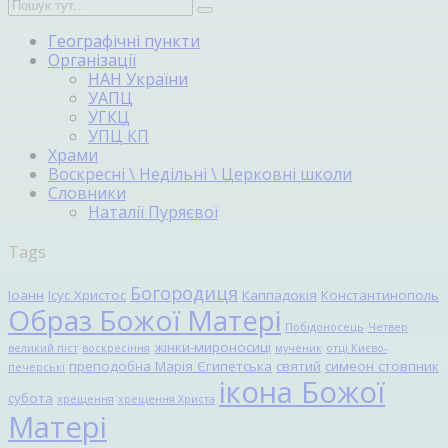
Географічні пункти
Організації
НАН України
УАПЦ
УГКЦ
УПЦ КП
Храми
Воскресні \ Недільні \ Церковні школи
Словники
Наталії Пуряєвої
Tags
Богородиця
Іоанн
Ісус Христос
Каппадокія
Константинополь
Образ Божої Матері
Побідоносець
Четвер
жінки-мироносиці
великий піст
воскресіння
мученик
отці Києво-
преподобна Марія Єгипетська
святий
симеон стовпник
печерські
ікона Божої
субота
хрещення
хрещення Христа
Матері