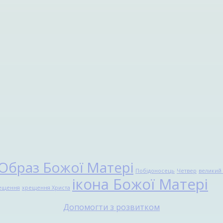
Образ Божої Матері
Побідоносець
Четвер
великий 
ікона Божої Матері
ещення
хрещення Христа
Допомогти з розвитком