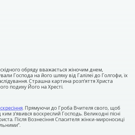
 східного обряду вважається жіночим днем,
ли Господа на його шляху від Галілеї до Голгофи, їх
слідування. Страшна картина розп’яття Христа
ого подиху Його на Хресті.
скресіння
. Прямуючи до Гроба Вчителя свого, щоб
им з’явився воскреслий Господь. Великодні пісні
иста. Після Вознесіння Спасителя жінки-мироносиці
ольними”.