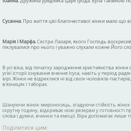
Іоанна.
Дружина урядника царя Ірода. Була таємною по
Сусанна.
Про життя цієї благочестивої жінки мало що ві
Марія і Марфа.
Сестри Лазаря, якого Господь воскресив.
піклувалися про нього і уважно слухали кожне Його сло
В усі віка, від початку зародження християнства жінк
усієї історії існування вчення Ісуса, навіть у період 
вірі. Жінки не відреклися ні від своїх чоловіків-пасти
в’язницях і таборах.
Шануючи жінок-мироносиць, згадуючи стійкість жінок д
скрутну годину, відкриває нові резерви у готовності 
слова і думки, вчинки та емоції. Віра допомагає лиш
Поділитися цим: