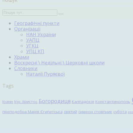
пошук
Географічні пункти
Організації
НАН України
УАПЦ
УГКЦ
УПЦ КП
Храми
Воскресні \ Недільні \ Церковні школи
Словники
Наталії Пуряєвої
Tags
Богородиця
Іоанн
Ісус Христос
Каппадокія
Константинополь
преподобна Марія Єгипетська
святий
симеон стовпник
субота
хр