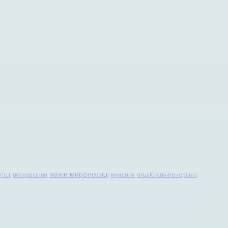
жінки-мироносиці
піст
воскресіння
мученик
отці Києво-печерські