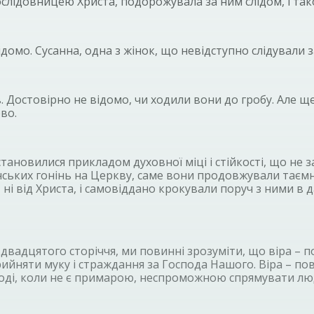
слідовницею Христа, подорожувала за ним слідом, і та
домо. Сусанна, одна з жінок, що невідступно слідували 
 Достовірно не відомо, чи ходили вони до гробу. Але ще 
во.
и становилися прикладом духовної міці і стійкості, що 
радянських гонінь на Церкву, саме вони продовжували тає
рів, ні від Христа, і самовіддано крокували поруч з ними
вадцятого сторіччя, ми повинні зрозуміти, що віра – п
прийняти муку і страждання за Господа Нашого. Віра – 
е тоді, коли не є примарою, неспроможною спрямувати л