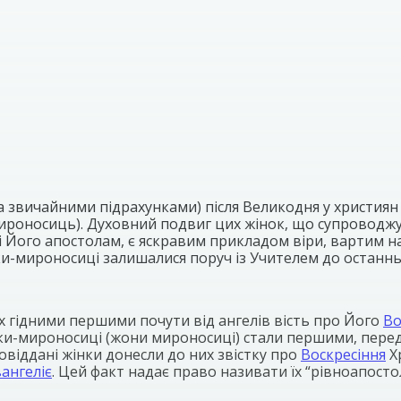
а звичайними підрахунками) після Великодня у християн
оносиць). Духовний подвиг цих жінок, що супроводжува
Його апостолам, є яскравим прикладом віри, вартим на
інки-мироносиці залишалися поруч із Учителем до останнь
їх гідними першими почути від ангелів вість про Його
Во
и-мироносиці (жони мироносиці) стали першими, перед к
мовіддані жінки донесли до них звістку про
Воскресіння
Хр
ангеліє
. Цей факт надає право називати їх “рівноапост