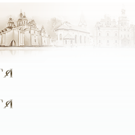
крок стали ближче до Бога, який був би цікавим людям рі