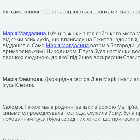
Які саме жіночі постаті асоціюються з жінками-миронос
Марія Магдалина
.
Ім’я цієї жінки з галілейського міст
від семи злих духів, що впливали на її життя і здоров
відданістю. Саме
Марія Магдалина
разом з Богородицею
Аримафейським і Никодимом. Її туга була настільки в
першою людиною, до якої підійшов воскреслий Спасит
Марія Клеопова.
Двоюрідна сестра Діви Марії і мати а
Ісуса Клеопи.
Саломія.
Також мала родинні зв’язки з Божою Матір’ю. Ї
синами супроводжувала Господа, служила йому, була при
похованням Ісуса і була серед тих жінок, що принесли 