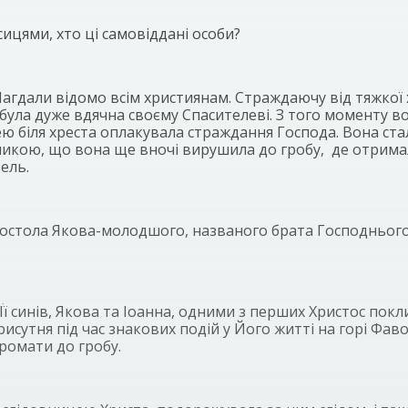
ицями, хто ці самовіддані особи?
а Магдали відомо всім християнам. Страждаючу від тяжкої
’я, була дуже вдячна своєму Спасителеві. З того моменту
 біля хреста оплакувала страждання Господа. Вона стал
еликою, що вона ще вночі вирушила до гробу, де отрима
ель.
постола Якова-молодшого, названого брата Господнього 
ї синів, Якова та Іоанна, одними з перших Христос покл
сутня під час знакових подій у Його житті на горі Фаво
аромати до гробу.