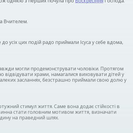
кож однією з перших почула про
Воскресіння
Господа.
за Вчителем.
до усіх цих подій радо приймали Ісуса у себе вдома,
не завжди могли продемонструвати чоловіки. Протягом
мно відвідувати храми, намагалися виховувати дітей у
 в далеких засланнях, безстрашно приймали свою долю у
отужний стимул життя. Саме вона додає стійкості в
повинна стати головним мотивом життя, визначати
юдину на праведний шлях.