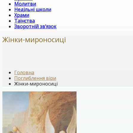
Молитви
Недільні школи
Храми
Таїнства
Зворотній зв’язок
Жінки-мироносиці
Головна
Поглиблення віри
Жінки-мироносиці