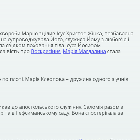
 хвороби Марію зцілив Ісус Христос. Жінка, позбавлена
 вона супроводжувала Його, служила Йому з любов’ю і
а свідком поховання тіла Ісуса Йосифом
ла вість про
Воскресіння
.
Марія Магдалина
стала
по плоті. Марія Клеопова – дружина одного з учнів
икав до апостольського служіння. Саломія разом з
р та в Гефсиманському саду. Вона спостерігала за