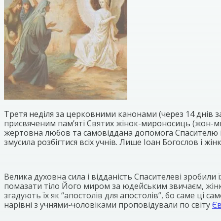
Третя неділя за церковними канонами (через 14 днів з
присвяченим пам’яті Святих жінок-мироносиць (жон-мир
жертовна любов та самовіддана допомога Спасителю і 
змусила розбігтися всіх учнів. Лише Іоан Богослов і ж
Велика духовна сила і відданість Спасителеві зробили 
помазати тіло Його миром за юдейським звичаєм, жінк
згадують їх як “апостолів для апостолів”, бо саме ці са
нарівні з учнями-чоловіками проповідували по світу
Єв