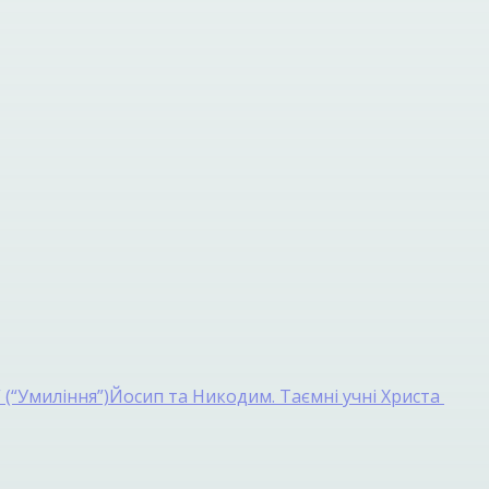
(“Умиління”)
Йосип та Никодим. Таємні учні Христа