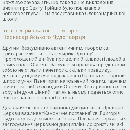
Важливо зауважити, що таке точне викладення
вчення про Святу Трійцю було пов’язане з
богословствуванням представника Олександрійської
школи.
Інші твори святого Григорія
Неокесарійського Чудотворця
Другим, безсумнівно автентичним, твором св.
Григорія являється “Панегирик Орігену”.
Проголошений він був при великій кількості людей в
присутності Орігена. За змістом промова представляє
собою не стільки панегирик, скільки правдиву,
детальну оцінку вченої діяльності Орігена зі сторони
щирого учня. Панегирик наповнений живим, гарячим
почуттям глибокої подяки Орігену. З історичної точки
зору він дуже цінний, так як в ньому подається опис
вчених занять в школі Орігена.
Для знайомства з покаянною дисципліною Древньої
Церкви важливе “Канонічне послання” св. Григорія
Чудотворця до єпископа Понта. Послання торкається
застосування церковної дисципліни до християн, які
впали в різного роду гріхи і злочини. До автентичних