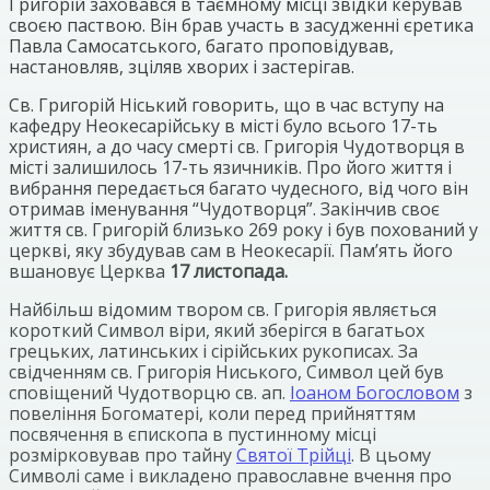
Григорій заховався в таємному місці звідки керував
своєю паствою. Він брав участь в засудженні єретика
Павла Самосатського, багато проповідував,
настановляв, зціляв хворих і застерігав.
Св. Григорій Ніський говорить, що в час вступу на
кафедру Неокесарійську в місті було всього 17-ть
християн, а до часу смерті св. Григорія Чудотворця в
місті залишилось 17-ть язичників. Про його життя і
вибрання передається багато чудесного, від чого він
отримав іменування “Чудотворця”. Закінчив своє
життя св. Григорій близько 269 року і був похований у
церкві, яку збудував сам в Неокесарії. Пам’ять його
вшановує Церква
17 листопада.
Найбільш відомим твором св. Григорія являється
короткий Символ віри, який зберігся в багатьох
грецьких, латинських і сірійських рукописах. За
свідченням св. Григорія Ниського, Символ цей був
сповіщений Чудотворцю св. ап.
Іоаном Богословом
з
повеління Богоматері, коли перед прийняттям
посвячення в єпископа в пустинному місці
розмірковував про тайну
Святої Трійці
. В цьому
Символі саме і викладено православне вчення про