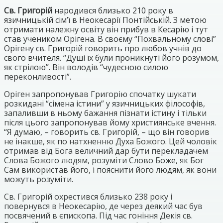
Св. Григорій
народився близько 210 року в
язичницькій сім’ї в Неокесарії Понтійській. З метою
отримати належну освіту він прибув в Кесарію і тут
став учеником Орігена. В своєму “Похвальному слові”
Орігену св. Григорій говорить про любов учнів до
свого вчителя. “Душі їх були проникнуті його розумом,
як стрілою”. Він володів “чудесною силою
переконливості”.
Оріген запропонував Григорію спочатку шукати
розкидані “сімена істини” у язичницьких філософів,
запаливши в ньому бажання пізнати істину і тільки
після цього запропонував йому християнське вчення.
“Я думаю, – говорить св. Григорій, – що він говорив
не інакше, як по натхненню Духа Божого. Цей чоловік
отримав від Бога величний дар бути перекладачем
Слова Божого людям, розуміти Слово Боже, як Бог
Сам використав його, і пояснити його людям, як вони
можуть розуміти.
Св. Григорій охрестився близько 238 року і
повернувся в Неокесарію, де через деякий час був
посвячений в єпископа. Під час гоніння Декія св.