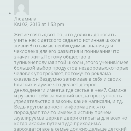
Людмила
Кві 02, 2013 at 1:53 pm
Житие святых,вот то ,что должны доносить
учить нас с детского сада.это истинная школа
жизни.Это самые необходимые знания для
чекловека для его развития и понимания что
значит жить.Потому общество в
тупикенеполучая этой школы ,этого учения.Имея
большой выбор продуктов нездоровых,которые
человек употребляет,потомучто реклама
сказала,он бездумно запихивае в себя и своих
близких и думае что делает доброе
денло,денеги имеет,а где састье,в чем7. Самиже
и ругаеют себя за лишний вес,за преступность
,предательство а законы какие написали, и тд.
Ведь кругом доносят информацию,что
порождает то,что имеем,а истину прячем
,вуалируем,в церкви двери открыты для всех но
когда икаким путем туда приходим.А
зарождатся все в семье должно,дальше детский