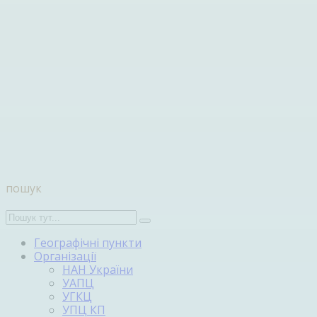
пошук
Географічні пункти
Організації
НАН України
УАПЦ
УГКЦ
УПЦ КП