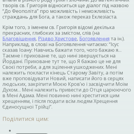
творів св. Григорія відноситься ще діалог під назвою
“До Феополіта” про можливість і неможливість
страждань для Бога, а також переказ Еклезіаста.
Крім того, з іменем св. Григорія відомі декілька
прекрасних, глибоких за змістом, слів (на
Благовіщення
,
Різдво Христове
,
Богоявлення
та ін.).
Наприклад, в слові на Богоявлення читаємо: “Ісус
сказав Іоану: Навчись бажати того, чого бажаю я…
Таємне і приховане те, що нині звершується на
Йордані. Приховане тут те, що Я бажаю це не для
Своєї потреби, а для зцілення ушкоджених. Мені
належить покласти кінець Старому Завіту, а потім
вже проповідувати Новий, написати його в серцях
людських, закріпити Моєю Кров’ю і засвідчити Моїм
Духом… Мені належить привести до Отця царюючого
в Мені Адама. Мені повинно нині хреститися цим
хрещенням, і після подати всім людям Хрещення
Єдиносущної Трійці”.
Поділитися цим: