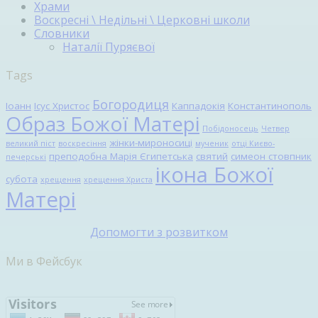
Храми
Воскресні \ Недільні \ Церковні школи
Словники
Наталії Пуряєвої
Tags
Богородиця
Іоанн
Ісус Христос
Каппадокія
Константинополь
Образ Божої Матері
Побідоносець
Четвер
жінки-мироносиці
великий піст
воскресіння
мученик
отці Києво-
преподобна Марія Єгипетська
святий
симеон стовпник
печерські
ікона Божої
субота
хрещення
хрещення Христа
Матері
Допомогти з розвитком
Ми в Фейсбук