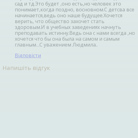
сад и тд.Это будет ,оно есть,но человек это
понимает,когда поздно, восновном.С детсва все
начинается,ведь оно наше будущее.Хочется
верить, что общество захочет стать
здоровым.И в учебных заведениях начнуть
преподавать истинну.Ведь она с нами всегда ,но
хочется что бы она была на самом и самым
главным…С уважением Людмила..
Відповісти
Напишіть відгук