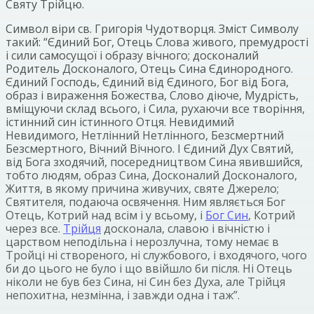
Святу Трійцю.
Символ віри св. Григорія Чудотворця. Зміст Символу
такий: “Єдиний Бог, Отець Слова живого, премудрості
і сили самосущої і образу вічного; досконалий
Родитель Досконалого, Отець Сина Єдинородного.
Єдиний Господь, Єдиний від Єдиного, Бог від Бога,
образ і вираження Божества, Слово діюче, Мудрість,
вміщуючи склад всього, і Сила, рухаючи все творіння,
істинний син істинного Отця. Невидимий
Невидимого, Нетлінний Нетлінного, Безсмертний
Безсмертного, Вічний Вічного. І Єдиний Дух Святий,
від Бога зходячий, посередництвом Сина явившийся,
тобто людям, образ Сина, Досконалий Досконалого,
Життя, в якому причина живучих, святе Джерело;
Святителя, подаюча освячення. Ним являється Бог
Отець, Котрий над всім і у всьому, і
Бог Син
, Котрий
через все.
Трійця
досконала, славою і вічністю і
царством неподільна і нерозлучна, тому немає в
Тройці ні створеного, ні службового, і входячого, чого
би до цього не було і що ввійшло би після. Ні Отець
ніколи не був без Сина, ні Син без Духа, але Трійця
непохитна, незмінна, і завжди одна і таж”.