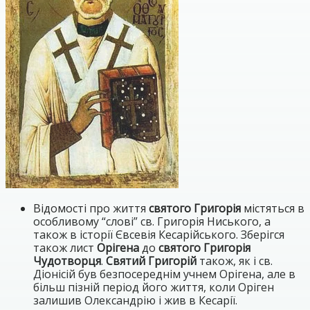
Відомості про життя
святого Григорія
містяться в
особливому “слові” св. Григорія Ниського, а
також в історії Євсевія Кесарійського. Зберігся
також лист
Орігена
до
святого Григорія
Чудотворця
.
Святий Григорій
також, як і св.
Діонісій був безпосереднім учнем Орігена, але в
більш пізній період його життя, коли Оріген
залишив Олександрію і жив в Кесарії.