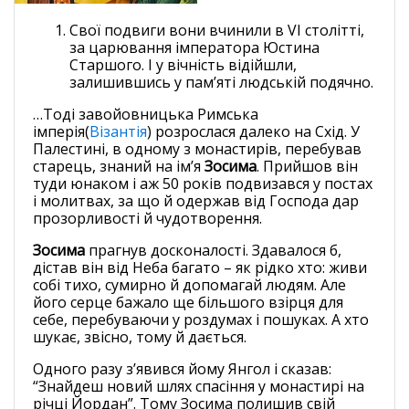
Свої подвиги вони вчинили в VІ столітті,
за царювання імператора Юстина
Старшого. І у вічність відійшли,
залишившись у пам’яті людській подячно.
…Тоді завойовницька Римська
імперія(
Візантія
) розрослася далеко на Схід. У
Палестині, в одному з монастирів, перебував
старець, знаний на ім’я
Зосима
. Прийшов він
туди юнаком і аж 50 років подвизався у постах
і молитвах, за що й одержав від Господа дар
прозорливості й чудотворення.
Зосима
прагнув досконалості. Здавалося б,
дістав він від Неба багато – як рідко хто: живи
собі тихо, сумирно й допомагай людям. Але
його серце бажало ще більшого взірця для
себе, перебуваючи у роздумах і пошуках. А хто
шукає, звісно, тому й дається.
Одного разу з’явився йому Янгол і сказав:
“Знайдеш новий шлях спасіння у монастирі на
річці Йордан”. Тому Зосима полишив свій