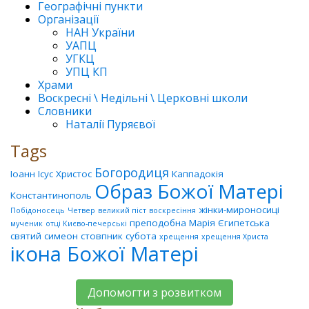
Географічні пункти
Організації
НАН України
УАПЦ
УГКЦ
УПЦ КП
Храми
Воскресні \ Недільні \ Церковні школи
Словники
Наталії Пуряєвої
Tags
Богородиця
Іоанн
Ісус Христос
Каппадокія
Образ Божої Матері
Константинополь
жінки-мироносиці
Побідоносець
Четвер
великий піст
воскресіння
преподобна Марія Єгипетська
мученик
отці Києво-печерські
святий
симеон стовпник
субота
хрещення
хрещення Христа
ікона Божої Матері
Допомогти з розвитком