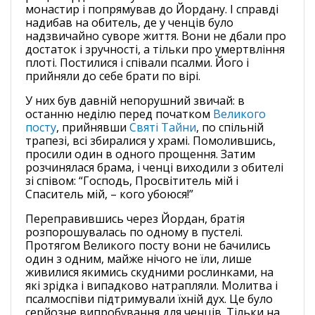
монастир і попрямував до Йордану. І справді
надибав на обитель, де у ченців було
надзвичайно суворе життя. Вони не дбали про
достаток і зручності, а тільки про умертвління
плоті. Постилися і співали псалми. Його і
прийняли до себе брати по вірі.
У них був давній непорушний звичай: в
останню неділю перед початком
Великого
посту
, прийнявши
Святі Тайни
, по спільній
трапезі, всі збиралися у храмі. Помолившись,
просили один в одного прощення. Затим
розчинялася брама, і ченці виходили з обителі
зі співом: “Господь, Просвітитель мій і
Спаситель мій, – кого убоюся!”
Переправившись через Йордан, братія
розпорошувалась по одному в пустелі.
Протягом Великого посту вони не бачились
один з одним, майже нічого не їли, лише
живилися якимись скудними рослинками, на
які зрідка і випадково натрапляли. Молитва і
псалмоспіви підтримували їхній дух. Це було
серйозне випробування для ченців. Тільки на