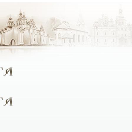
крок стали ближче до Бога, який був би цікавим людям рі