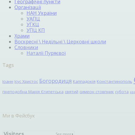
Географічні пункти
Організації
НАН України
УАПЦ
УГКЦ
УПЦ КП
Храми
Воскресні \ Недільні \ Церковні школи
Словники
Наталії Пуряєвої
Tags
Богородиця
Іоанн
Ісус Христос
Каппадокія
Константинополь
преподобна Марія Єгипетська
святий
симеон стовпник
субота
хр
Ми в Фейсбук