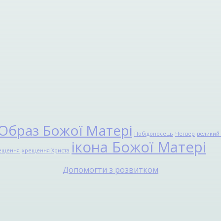
Образ Божої Матері
Побідоносець
Четвер
великий 
ікона Божої Матері
ещення
хрещення Христа
Допомогти з розвитком