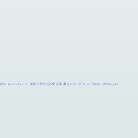
жінки-мироносиці
піст
воскресіння
мученик
отці Києво-печерські