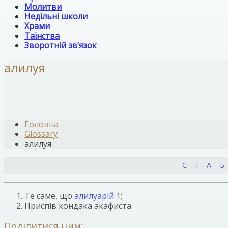
Молитви
Недільні школи
Храми
Таїнства
Зворотній зв’язок
алилуя
Головна
Glossary
алилуя
Є
І
А
Б
Те саме, що
алилуарій
1;
Приспів кондака акафиста
Поділитися цим: