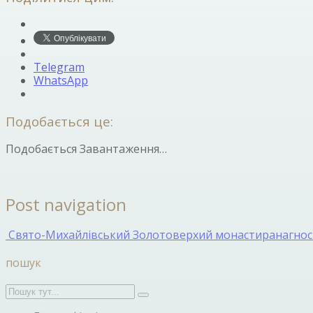
Telegram
WhatsApp
Подобається це:
Подобається
Завантаження…
Post navigation
Свято-Михайлівський Золотоверхий монастир
анагно
пошук