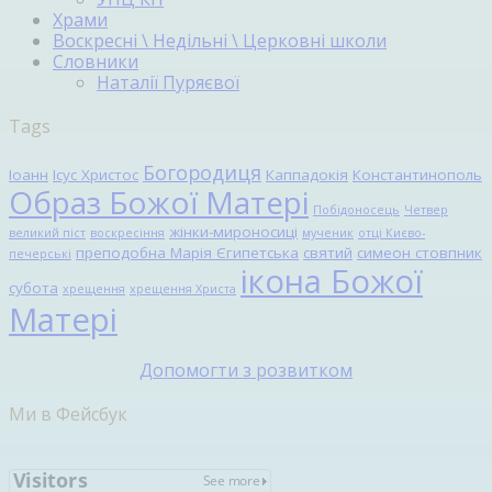
Храми
Воскресні \ Недільні \ Церковні школи
Словники
Наталії Пуряєвої
Tags
Богородиця
Іоанн
Ісус Христос
Каппадокія
Константинополь
Образ Божої Матері
Побідоносець
Четвер
жінки-мироносиці
великий піст
воскресіння
мученик
отці Києво-
преподобна Марія Єгипетська
святий
симеон стовпник
печерські
ікона Божої
субота
хрещення
хрещення Христа
Матері
Допомогти з розвитком
Ми в Фейсбук