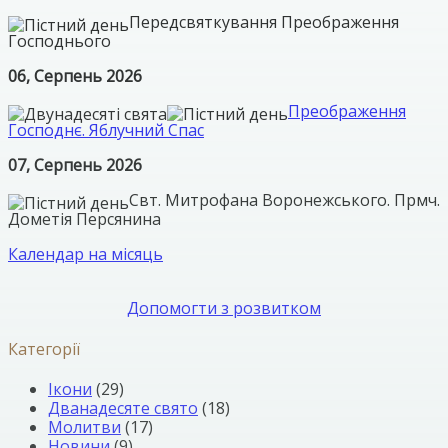
Передсвяткування Преображення
Господнього
06, Серпень 2026
Преображення
Господнє. Яблучний Спас
07, Серпень 2026
Свт. Митрофана Воронежського. Прмч.
Дометія Персянина
Календар на місяць
Допомогти з розвитком
Категорії
Ікони
(29)
Дванадесяте свято
(18)
Молитви
(17)
Новини
(9)