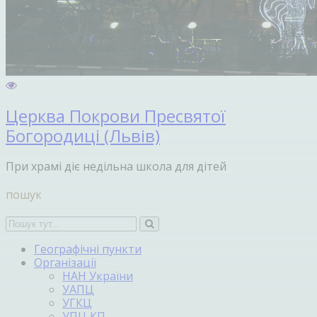
Церква Покрови Пресвятої
Богородиці (Львів)
При храмі діє недільна школа для дітей
пошук
Географічні пункти
Організації
НАН України
УАПЦ
УГКЦ
УПЦ КП