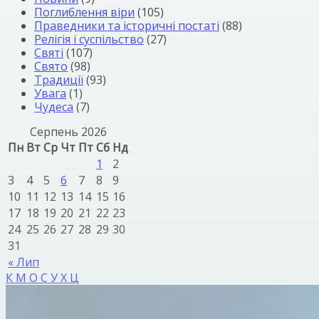
Поглиблення віри
(105)
Праведники та історичні постаті
(88)
Релігія і суспільство
(27)
Святі
(107)
Свято
(98)
Традиції
(93)
Увага
(1)
Чудеса
(7)
Серпень 2026
Пн
Вт
Ср
Чт
Пт
Сб
Нд
1
2
3
4
5
6
7
8
9
10
11
12
13
14
15
16
17
18
19
20
21
22
23
24
25
26
27
28
29
30
31
« Лип
К
М
О
С
У
Х
Ц