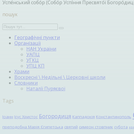
Успе́нський собо́р (Собо́р Успі́ння Пресвято́ї Богоро́
пошук
Географічні пункти
Організації
НАН України
УАПЦ
УГКЦ
УПЦ КП
Храми
Воскресні \ Недільні \ Церковні школи
Словники
Наталії Пуряєвої
Tags
Богородиця
Іоанн
Ісус Христос
Каппадокія
Константинополь
преподобна Марія Єгипетська
святий
симеон стовпник
субота
хр