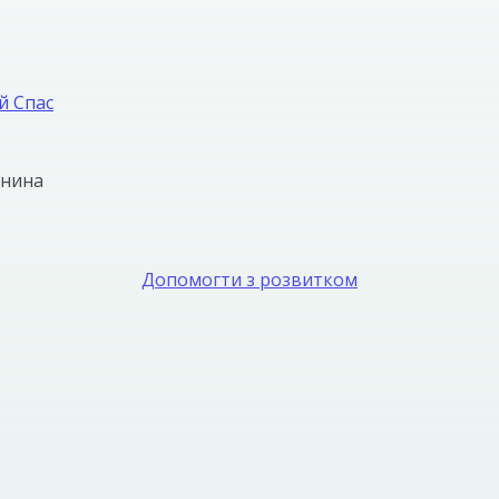
й Спас
янина
Допомогти з розвитком