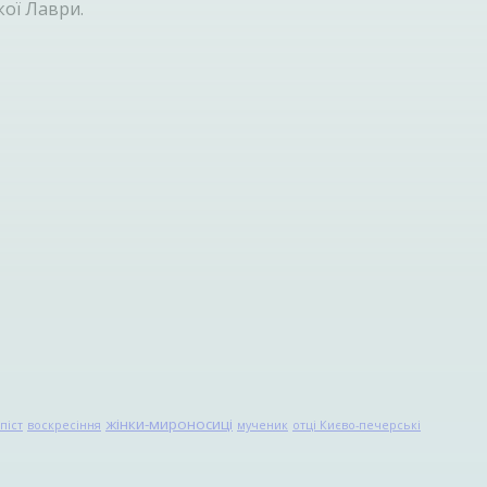
кої Лаври.
жінки-мироносиці
піст
воскресіння
мученик
отці Києво-печерські