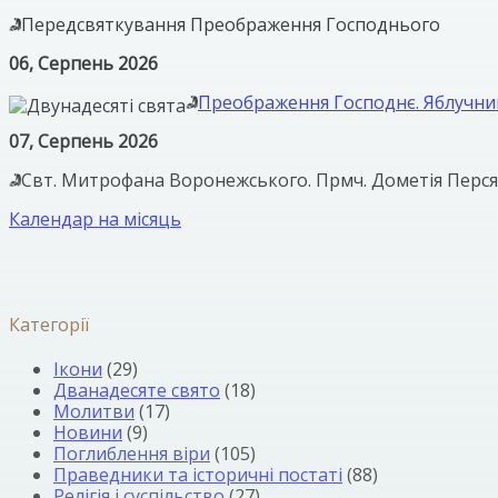
Передсвяткування Преображення Господнього
06, Серпень 2026
Преображення Господнє. Яблучни
07, Серпень 2026
Свт. Митрофана Воронежського. Прмч. Дометія Перс
Календар на місяць
Категорії
Ікони
(29)
Дванадесяте свято
(18)
Молитви
(17)
Новини
(9)
Поглиблення віри
(105)
Праведники та історичні постаті
(88)
Релігія і суспільство
(27)