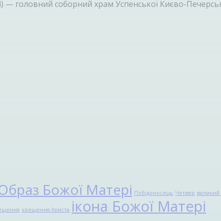
диці) — головний соборний храм Успенської Києво-Печерсь
Образ Божої Матері
Побідоносець
Четвер
великий 
ікона Божої Матері
ещення
хрещення Христа