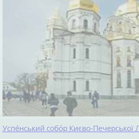
Успе́нський собо́р Києво-Печерської 