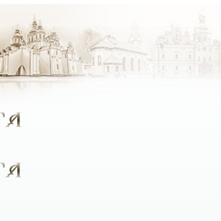
крок стали ближче до Бога, який був би цікавим людям рі