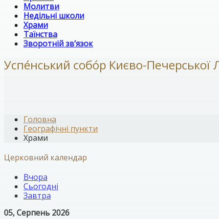
Молитви
Недільні школи
Храми
Таїнства
Зворотній зв’язок
Успе́нський собо́р Києво-Печерської 
Головна
Географічні пункти
Храми
Церковний календар
Вчора
Сьогодні
Завтра
05, Серпень 2026