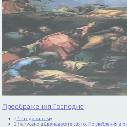
Преображення Господнє
12 години тому
Написано в
Дванадесяте свято
,
Поглиблення вір