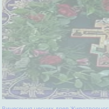
Винесення чесних древ Животворчого 