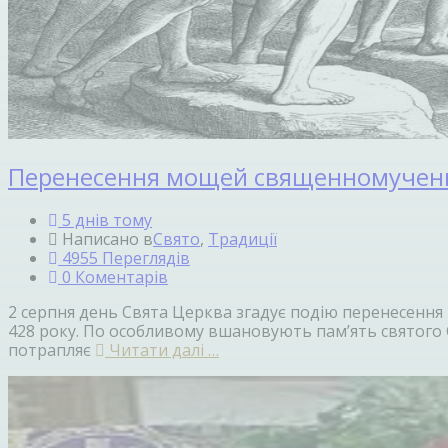
Перенесення мощей священномучен
5 днів тому
Написано в
Свято
,
Традиції
4955 Переглядів
0 Коментарів
2 серпня день Свята Церква згадує подію перенесення
428 року. По особливому вшановують пам’ять святого С
потрапляє
Читати далі …