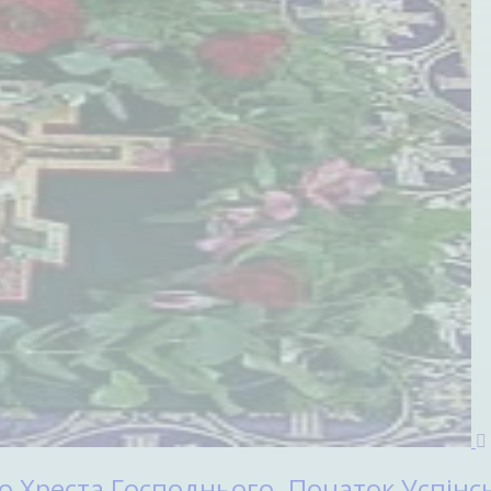
Хреста Господнього. Початок Успінсь