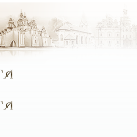
крок стали ближче до Бога, який був би цікавим людям рі