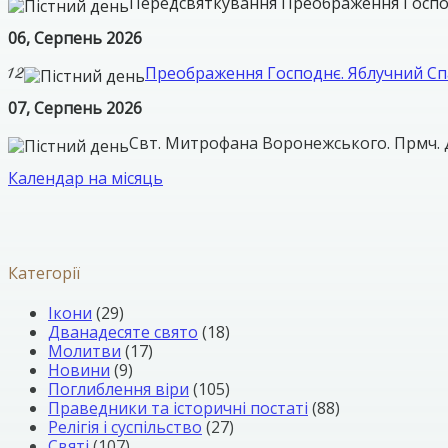
Передсвяткування Преображення Госп
06, Серпень 2026
Преображення Господнє. Яблучний Сп
07, Серпень 2026
Свт. Митрофана Воронежського. Прмч. 
Календар на місяць
Категорії
Ікони
(29)
Дванадесяте свято
(18)
Молитви
(17)
Новини
(9)
Поглиблення віри
(105)
Праведники та історичні постаті
(88)
Релігія і суспільство
(27)
Святі
(107)