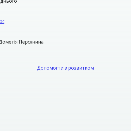
однього
ас
Дометія Персянина
Допомогти з розвитком