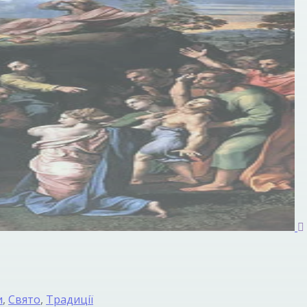
и
,
Свято
,
Традиції