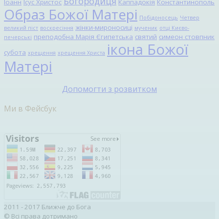
Богородиця
Іоанн
Ісус Христос
Каппадокія
Константинополь
Образ Божої Матері
Побідоносець
Четвер
жінки-мироносиці
великий піст
воскресіння
мученик
отці Києво-
преподобна Марія Єгипетська
святий
симеон стовпник
печерські
ікона Божої
субота
хрещення
хрещення Христа
Матері
Допомогти з розвитком
Ми в Фейсбук
2011 - 2017 Ближче до Бога
© Всі права дотримано