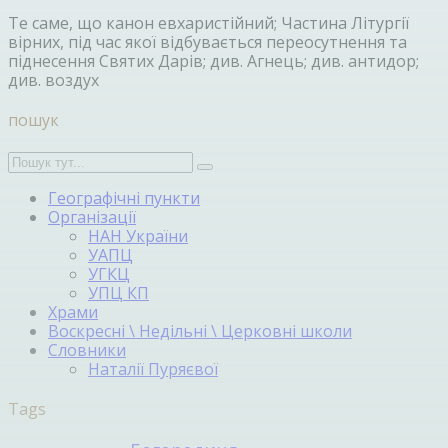
Те саме, що канон евхаристійний; Частина Літургії
вірних, під час якої відбувається переосутнення та
піднесення Святих Дарів; див. Агнець; див. антидор;
див. воздух
пошук
Географічні пункти
Організації
НАН України
УАПЦ
УГКЦ
УПЦ КП
Храми
Воскресні \ Недільні \ Церковні школи
Словники
Наталії Пуряєвої
Tags