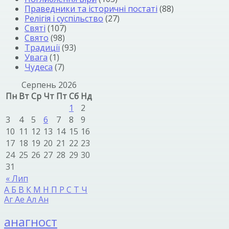
Праведники та історичні постаті
(88)
Релігія і суспільство
(27)
Святі
(107)
Свято
(98)
Традиції
(93)
Увага
(1)
Чудеса
(7)
Серпень 2026
Пн
Вт
Ср
Чт
Пт
Сб
Нд
1
2
3
4
5
6
7
8
9
10
11
12
13
14
15
16
17
18
19
20
21
22
23
24
25
26
27
28
29
30
31
« Лип
А
Б
В
К
М
Н
П
Р
С
Т
Ч
Аг
Ае
Ал
Ан
анагност