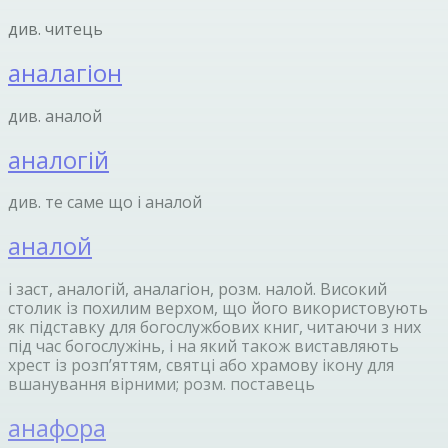
див. читець
аналагіон
див. аналой
аналогій
див. те саме що і аналой
аналой
і заст, аналогій, аналагіон, розм. налой. Високий
столик із похилим верхом, що його використовують
як підставку для богослужбових книг, читаючи з них
під час богослужінь, і на який також виставляють
хрест із розп’яттям, святці або храмову ікону для
вшанування вірними; розм. поставець
анафора