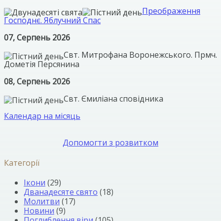
Преображення
Господнє. Яблучний Спас
07, Серпень 2026
Свт. Митрофана Воронежського. Прмч.
Дометія Персянина
08, Серпень 2026
Свт. Ємиліана сповідника
Календар на місяць
Допомогти з розвитком
Категорії
Ікони
(29)
Дванадесяте свято
(18)
Молитви
(17)
Новини
(9)
Поглиблення віри
(105)