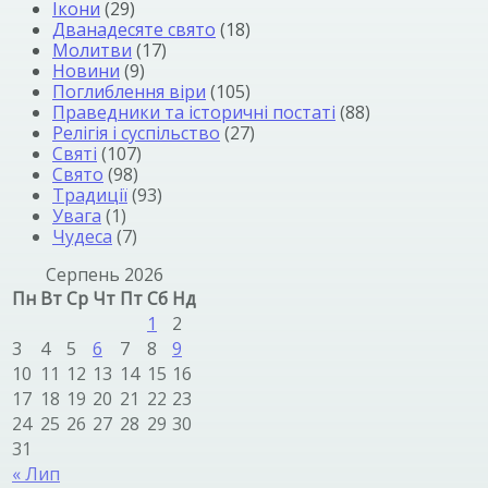
Ікони
(29)
Дванадесяте свято
(18)
Молитви
(17)
Новини
(9)
Поглиблення віри
(105)
Праведники та історичні постаті
(88)
Релігія і суспільство
(27)
Святі
(107)
Свято
(98)
Традиції
(93)
Увага
(1)
Чудеса
(7)
Серпень 2026
Пн
Вт
Ср
Чт
Пт
Сб
Нд
1
2
3
4
5
6
7
8
9
10
11
12
13
14
15
16
17
18
19
20
21
22
23
24
25
26
27
28
29
30
31
« Лип