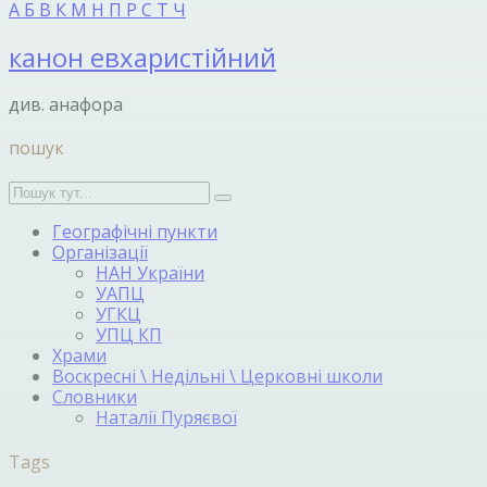
А
Б
В
К
М
Н
П
Р
С
Т
Ч
канон евхаристійний
див. анафора
пошук
Географічні пункти
Організації
НАН України
УАПЦ
УГКЦ
УПЦ КП
Храми
Воскресні \ Недільні \ Церковні школи
Словники
Наталії Пуряєвої
Tags