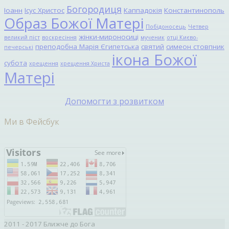
Богородиця
Іоанн
Ісус Христос
Каппадокія
Константинополь
Образ Божої Матері
Побідоносець
Четвер
жінки-мироносиці
великий піст
воскресіння
мученик
отці Києво-
преподобна Марія Єгипетська
святий
симеон стовпник
печерські
ікона Божої
субота
хрещення
хрещення Христа
Матері
Допомогти з розвитком
Ми в Фейсбук
2011 - 2017 Ближче до Бога