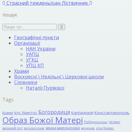
Страсний тиждень
Іоан Ліствичник
пошук
Географічні пункти
Організації
НАН України
УАПЦ
УГКЦ
УПЦ КП
Храми
Воскресні \ Недільні \ Церковні школи
Словники
Наталії Пуряєвої
Tags
Богородиця
Іоанн
Ісус Христос
Каппадокія
Константинополь
Образ Божої Матері
Побідоносець
Четвер
жінки-мироносиці
великий піст
воскресіння
мученик
отці Києво-