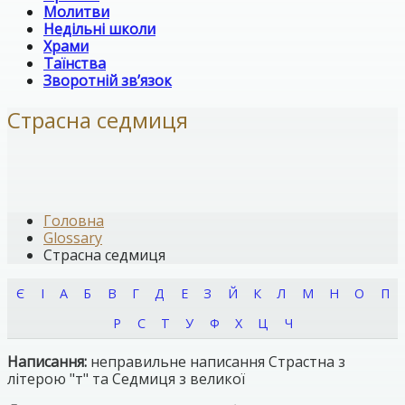
Молитви
Недільні школи
Храми
Таїнства
Зворотній зв’язок
Страсна седмиця
Головна
Glossary
Страсна седмиця
Є
І
А
Б
В
Г
Д
Е
З
Й
К
Л
М
Н
О
П
Р
С
Т
У
Ф
Х
Ц
Ч
Написання:
неправильне написання Страстна з
літерою "т" та Седмиця з великої