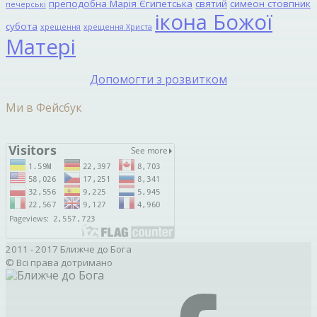
преподобна Марія Єгипетська
святий
симеон стовпник
печерські
ікона Божої
субота
хрещення
хрещення Христа
Матері
Допомогти з розвитком
Ми в Фейсбук
2011 - 2017 Ближче до Бога
© Всі права дотримано