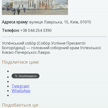
Адреса храму:
вулиця Лаврська, 15, Київ, 01015
Телефон:
+38 044 254 3390
Успе́нський собо́р (Собо́р Успі́ння Пресвято́ї
Богоро́диці) — головний соборний храм Успенської
Києво-Печерської Лаври.
Поділитися цим:
Telegram
WhatsApp
Подобається це: