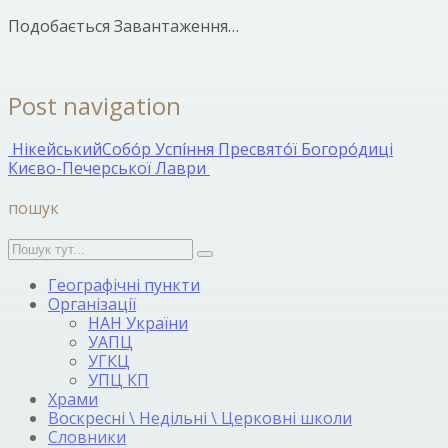
Подобається
Завантаження…
Post navigation
Нікейський
Собо́р Успі́ння Пресвято́ї Богоро́диці
Києво-Печерської Лаври
пошук
Географічні пункти
Організації
НАН України
УАПЦ
УГКЦ
УПЦ КП
Храми
Воскресні \ Недільні \ Церковні школи
Словники