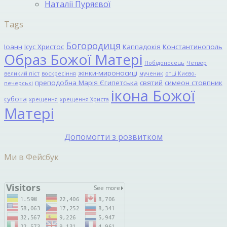
Наталії Пуряєвої
Tags
Богородиця
Іоанн
Ісус Христос
Каппадокія
Константинополь
Образ Божої Матері
Побідоносець
Четвер
жінки-мироносиці
великий піст
воскресіння
мученик
отці Києво-
преподобна Марія Єгипетська
святий
симеон стовпник
печерські
ікона Божої
субота
хрещення
хрещення Христа
Матері
Допомогти з розвитком
Ми в Фейсбук