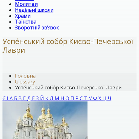
Молитви
Недільні школи
Храми
Таїнства
Зворотній зв’язок
Успе́нський собо́р Києво-Печерської
Лаври
Головна
Glossary
Успе́нський собо́р Києво-Печерської Лаври
Є
І
А
Б
В
Г
Д
Е
З
Й
К
Л
М
Н
О
П
Р
С
Т
У
Ф
Х
Ц
Ч