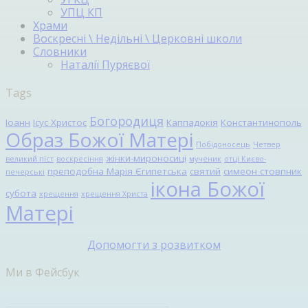
УПЦ КП
Храми
Воскресні \ Недільні \ Церковні школи
Словники
Наталії Пуряєвої
Tags
Богородиця
Іоанн
Ісус Христос
Каппадокія
Константинополь
Образ Божої Матері
Побідоносець
Четвер
жінки-мироносиці
великий піст
воскресіння
мученик
отці Києво-
преподобна Марія Єгипетська
святий
симеон стовпник
печерські
ікона Божої
субота
хрещення
хрещення Христа
Матері
Допомогти з розвитком
Ми в Фейсбук