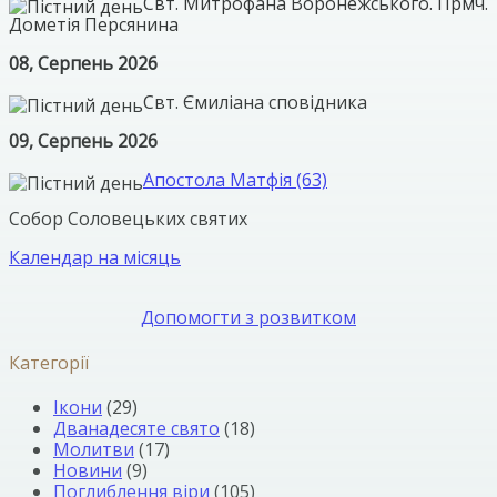
Свт. Митрофана Воронежського. Прмч.
Дометія Персянина
08, Серпень 2026
Свт. Ємиліана сповідника
09, Серпень 2026
Апостола Матфія (63)
Собор Соловецьких святих
Календар на місяць
Допомогти з розвитком
Категорії
Ікони
(29)
Дванадесяте свято
(18)
Молитви
(17)
Новини
(9)
Поглиблення віри
(105)