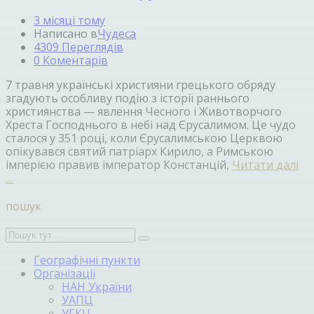
3 місяці тому
Написано в
Чудеса
4309 Переглядів
0 Коментарів
7 травня українські християни грецького обряду
згадують особливу подію з історії раннього
християнства — явлення Чесного і Животворчого
Хреста Господнього в небі над Єрусалимом. Це чудо
сталося у 351 році, коли Єрусалимською Церквою
опікувався святий патріарх Кирило, а Римською
імперією правив імператор Констанцій,
Читати далі
…
пошук
Географічні пункти
Організації
НАН України
УАПЦ
УГКЦ