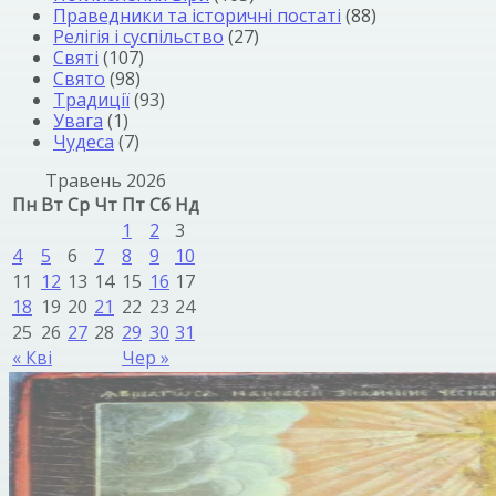
Праведники та історичні постаті
(88)
Релігія і суспільство
(27)
Святі
(107)
Свято
(98)
Традиції
(93)
Увага
(1)
Чудеса
(7)
Травень 2026
Пн
Вт
Ср
Чт
Пт
Сб
Нд
1
2
3
4
5
6
7
8
9
10
11
12
13
14
15
16
17
18
19
20
21
22
23
24
25
26
27
28
29
30
31
« Кві
Чер »