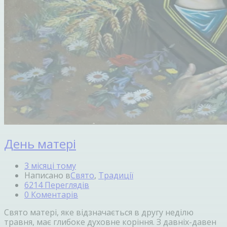
День матері
3 місяці тому
Написано в
Свято
,
Традиції
6214 Переглядів
0 Коментарів
Свято матері, яке відзначається в другу неділю
травня, має глибоке духовне коріння. З давніх-давен