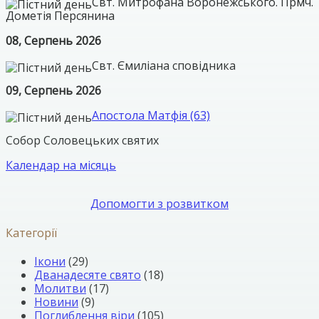
Свт. Митрофана Воронежського. Прмч.
Дометія Персянина
08, Серпень 2026
Свт. Ємиліана сповідника
09, Серпень 2026
Апостола Матфія (63)
Собор Соловецьких святих
Календар на місяць
Допомогти з розвитком
Категорії
Ікони
(29)
Дванадесяте свято
(18)
Молитви
(17)
Новини
(9)
Поглиблення віри
(105)