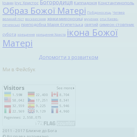
Богородиця
Іоанн
Ісус Христос
Каппадокія
Константинополь
Образ Божої Матері
Побідоносець
Четвер
жінки-мироносиці
великий піст
воскресіння
мученик
отці Києво-
преподобна Марія Єгипетська
святий
симеон стовпник
печерські
ікона Божої
субота
хрещення
хрещення Христа
Матері
Допомогти з розвитком
Ми в Фейсбук
2011 - 2017 Ближче до Бога
© Всі права дотримано