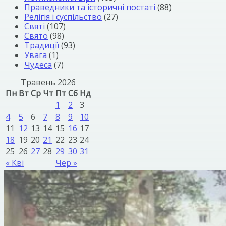
Праведники та історичні постаті
(88)
Релігія і суспільство
(27)
Святі
(107)
Свято
(98)
Традиції
(93)
Увага
(1)
Чудеса
(7)
Травень 2026
Пн
Вт
Ср
Чт
Пт
Сб
Нд
1
2
3
4
5
6
7
8
9
10
11
12
13
14
15
16
17
18
19
20
21
22
23
24
25
26
27
28
29
30
31
« Кві
Чер »