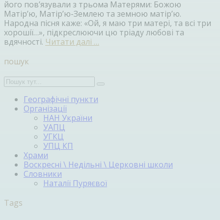
його пов’язували з трьома Матерями: Божою
Матір’ю, Матір’ю-Землею та земною матір’ю.
Народна пісня каже: «Ой, я маю три матері, та всі три
хорошії…», підкреслюючи цю тріаду любові та
вдячності.
Читати далі …
пошук
Географічні пункти
Організації
НАН України
УАПЦ
УГКЦ
УПЦ КП
Храми
Воскресні \ Недільні \ Церковні школи
Словники
Наталії Пуряєвої
Tags