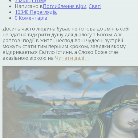
3 місяці тому
Написано в
Поглиблення віри
,
Святі
10340 Переглядів
0 Коментарів
Досить часто людина буває не готова до змін в собі,
не здатна відкрити душу для діалогу з Богом. Але
раптові події в житті, несподівані чудесні зустрічі
можуть стати тим першим кроком, завдяки якому
відкривається Світло Істини, а Слово Боже стає
вказівною зіркою на
Читати далі …