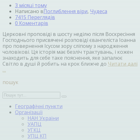
3 місяці тому
Написано в
Поглиблення віри
,
Чудеса
7415 Переглядів
0 Коментарів
Церковні проповіді в шосту неділю після Воскресіння
Господнього присвячені розповіді євангеліста Іоанна
про повернення Ісусом зору сліпому з народження
чоловікові. Ця історія має безліч трактувань, і кожен
знаходить для себе таке пояснення, яке запалює
Світло в душі й робить на крок ближче до
Читати далі
…
пошук
Географічні пункти
Організації
НАН України
УАПЦ
УГКЦ
УПЦ КП