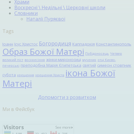
Храми
Воскресні \ Недільні \ Церковні школи
Словники
Наталії Пуряєвої
Tags
Богородиця
Іоанн
Ісус Христос
Каппадокія
Константинополь
Образ Божої Матері
Побідоносець
Четвер
жінки-мироносиці
великий піст
воскресіння
мученик
отці Києво-
преподобна Марія Єгипетська
святий
симеон стовпник
печерські
ікона Божої
субота
хрещення
хрещення Христа
Матері
Допомогти з розвитком
Ми в Фейсбук