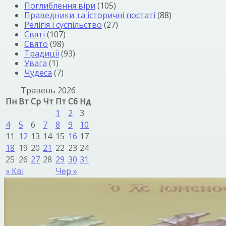
Поглиблення віри
(105)
Праведники та історичні постаті
(88)
Релігія і суспільство
(27)
Святі
(107)
Свято
(98)
Традиції
(93)
Увага
(1)
Чудеса
(7)
Травень 2026
Пн
Вт
Ср
Чт
Пт
Сб
Нд
1
2
3
4
5
6
7
8
9
10
11
12
13
14
15
16
17
18
19
20
21
22
23
24
25
26
27
28
29
30
31
« Кві
Чер »