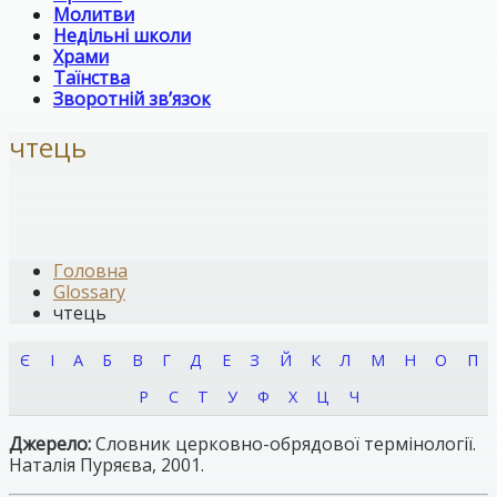
Молитви
Недільні школи
Храми
Таїнства
Зворотній зв’язок
чтець
Головна
Glossary
чтець
Є
І
А
Б
В
Г
Д
Е
З
Й
К
Л
М
Н
О
П
Р
С
Т
У
Ф
Х
Ц
Ч
Джерело:
Словник церковно-обрядової термінології.
Наталія Пуряєва, 2001.