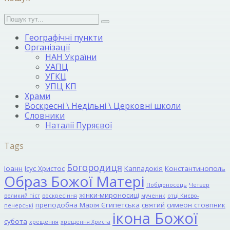
Географічні пункти
Організації
НАН України
УАПЦ
УГКЦ
УПЦ КП
Храми
Воскресні \ Недільні \ Церковні школи
Словники
Наталії Пуряєвої
Tags
Богородиця
Іоанн
Ісус Христос
Каппадокія
Константинополь
Образ Божої Матері
Побідоносець
Четвер
жінки-мироносиці
великий піст
воскресіння
мученик
отці Києво-
преподобна Марія Єгипетська
святий
симеон стовпник
печерські
ікона Божої
субота
хрещення
хрещення Христа