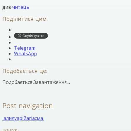
див
читець
Поділитися цим:
Telegram
WhatsApp
Подобається це:
Подобається
Завантаження…
Post navigation
алилуарій
агіасма
пошук