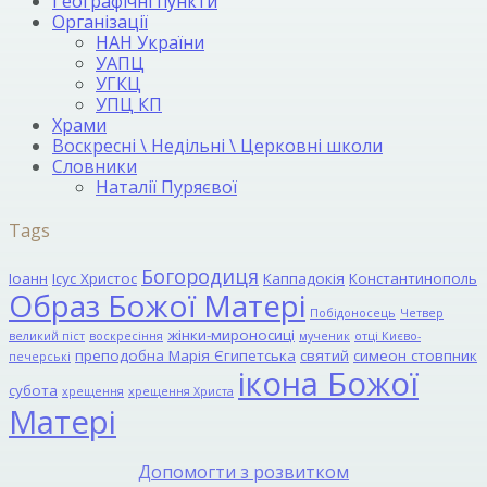
Географічні пункти
Організації
НАН України
УАПЦ
УГКЦ
УПЦ КП
Храми
Воскресні \ Недільні \ Церковні школи
Словники
Наталії Пуряєвої
Tags
Богородиця
Іоанн
Ісус Христос
Каппадокія
Константинополь
Образ Божої Матері
Побідоносець
Четвер
жінки-мироносиці
великий піст
воскресіння
мученик
отці Києво-
преподобна Марія Єгипетська
святий
симеон стовпник
печерські
ікона Божої
субота
хрещення
хрещення Христа
Матері
Допомогти з розвитком