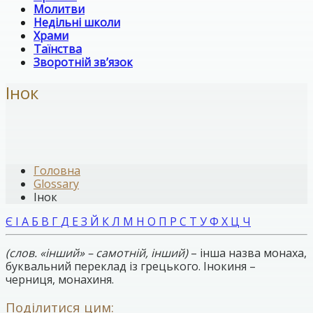
Молитви
Недільні школи
Храми
Таїнства
Зворотній зв’язок
Інок
Головна
Glossary
Інок
Є
І
А
Б
В
Г
Д
Е
З
Й
К
Л
М
Н
О
П
Р
С
Т
У
Ф
Х
Ц
Ч
(слов. «інший» – самотній, інший)
– інша назва монаха,
буквальний переклад із грецького. Інокиня –
черниця, монахиня.
Поділитися цим: