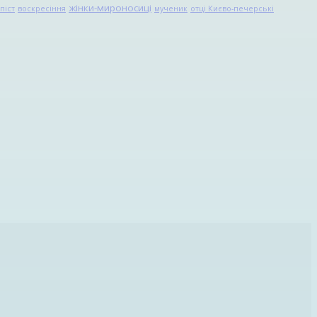
жінки-мироносиці
піст
воскресіння
мученик
отці Києво-печерські