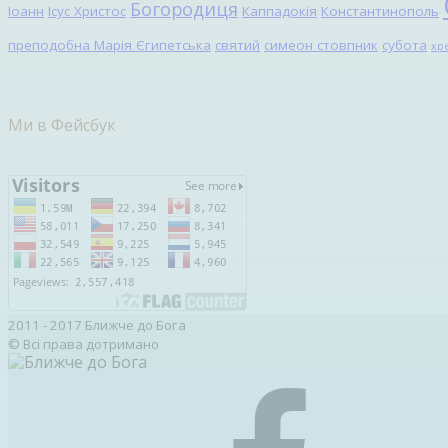
Богородиця
Іоанн
Ісус Христос
Каппадокія
Константинополь
преподобна Марія Єгипетська
святий
симеон стовпник
субота
хр
Ми в Фейсбук
2011 - 2017 Ближче до Бога
© Всі права дотримано