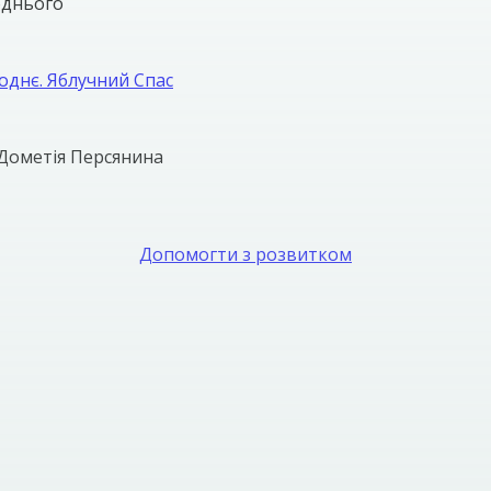
однього
днє. Яблучний Спас
Дометія Персянина
Допомогти з розвитком