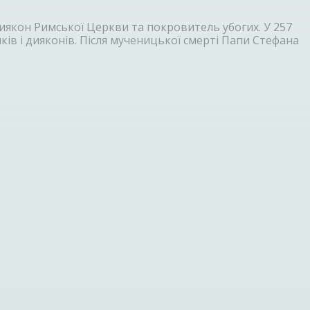
диякон Римської Церкви та покровитель убогих. У 257
ів і дияконів. Після мученицької смерті Папи Стефана