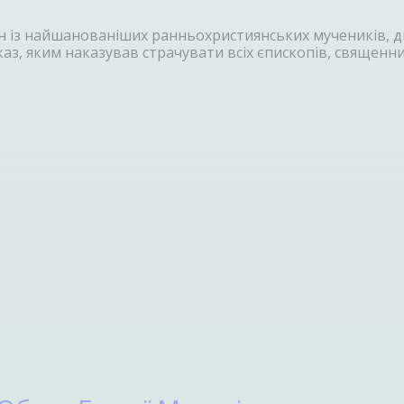
дин із найшанованіших ранньохристиянських мучеників, 
з, яким наказував страчувати всіх єпископів, священник