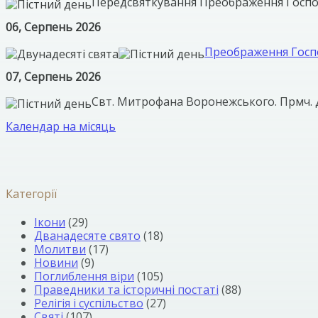
Передсвяткування Преображення Госп
06, Серпень 2026
Преображення Госпо
07, Серпень 2026
Свт. Митрофана Воронежського. Прмч. 
Календар на місяць
Категорії
Ікони
(29)
Дванадесяте свято
(18)
Молитви
(17)
Новини
(9)
Поглиблення віри
(105)
Праведники та історичні постаті
(88)
Релігія і суспільство
(27)
Святі
(107)