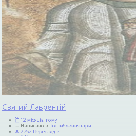
Святий Лаврентій
12 місяців тому
Написано в
Поглиблення віри
2752 Переглядів