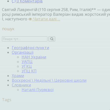
0 Коментарів
Святий Лаврентій (†10 серпня 258, Рим, Італія)** — о
році римський імператор Валеріан видав жорстокий ука
І, наступного
Читати далі …
пошук
Географічні пункти
Організації
НАН України
УАПЦ
УГКЦ
УПЦ КП
Храми
Воскресні \ Недільні \ Церковні школи
Словники
Наталії Пуряєвої
Tags