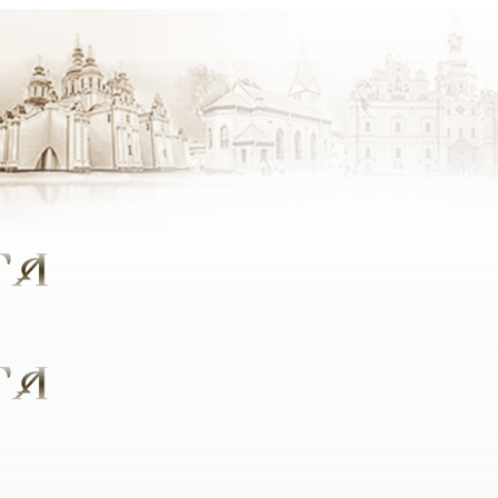
крок стали ближче до Бога, який був би цікавим людям рі