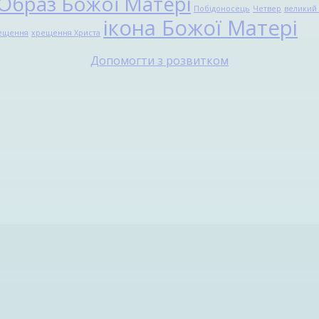
Образ Божої Матері
Побідоносець
Четвер
великий 
ікона Божої Матері
ещення
хрещення Христа
Допомогти з розвитком