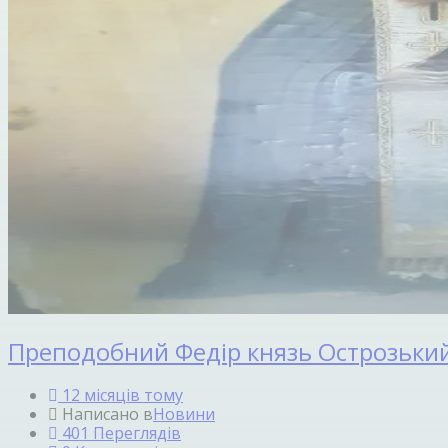
Преподобний Федір князь Острозьки
12 місяців тому
Написано в
Новини
401 Переглядів