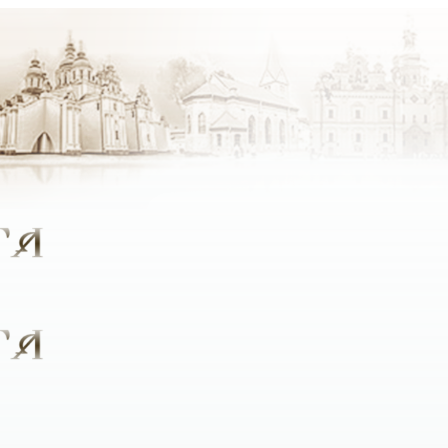
крок стали ближче до Бога, який був би цікавим людям рі