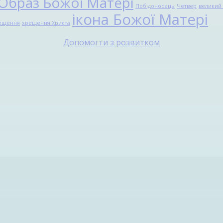
Образ Божої Матері
Побідоносець
Четвер
великий 
ікона Божої Матері
ещення
хрещення Христа
Допомогти з розвитком