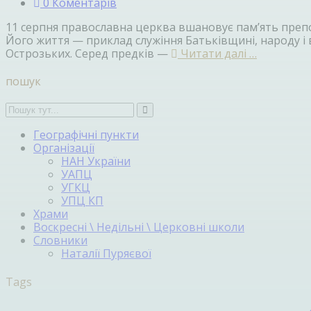
0 Коментарів
11 серпня православна церква вшановує пам’ять препо
Його життя — приклад служіння Батьківщині, народу і 
Острозьких. Серед предків —
Читати далі …
пошук
Географічні пункти
Організації
НАН України
УАПЦ
УГКЦ
УПЦ КП
Храми
Воскресні \ Недільні \ Церковні школи
Словники
Наталії Пуряєвої
Tags