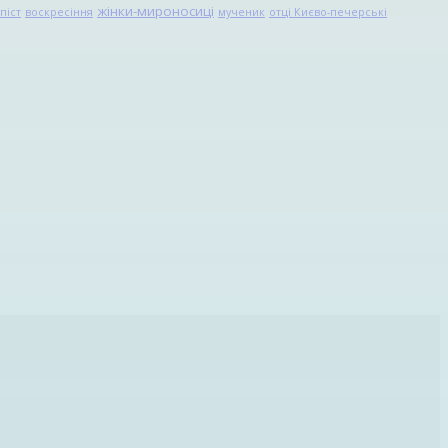
жінки-мироносиці
піст
воскресіння
мученик
отці Києво-печерські