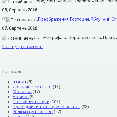
Передсвяткування Преображення Госп
06, Серпень 2026
Преображення Господнє. Яблучний Сп
07, Серпень 2026
Свт. Митрофана Воронежського. Прмч. 
Календар на місяць
Категорії
Ікони
(29)
Дванадесяте свято
(18)
Молитви
(17)
Новини
(9)
Поглиблення віри
(105)
Праведники та історичні постаті
(88)
Релігія і суспільство
(27)
Святі
(107)