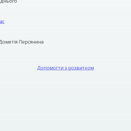
однього
ас
Дометія Персянина
Допомогти з розвитком