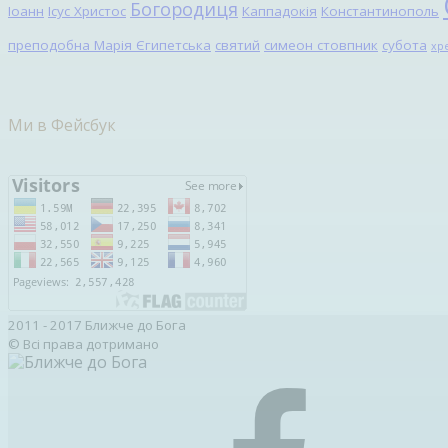
Богородиця
Іоанн
Ісус Христос
Каппадокія
Константинополь
преподобна Марія Єгипетська
святий
симеон стовпник
субота
хр
Ми в Фейсбук
2011 - 2017 Ближче до Бога
© Всі права дотримано