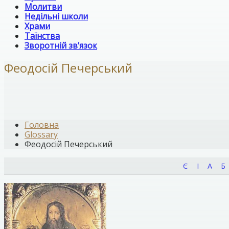
Молитви
Недільні школи
Храми
Таїнства
Зворотній зв’язок
Феодосій Печерський
Головна
Glossary
Феодосій Печерський
Є
І
А
Б