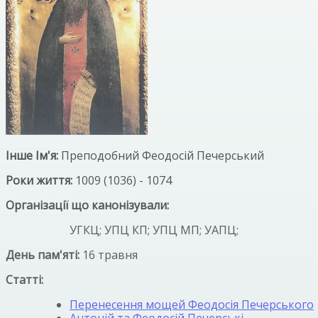
Інше Ім'я:
Преподобний Феодосій Печерський
Роки життя:
1009 (1036) - 1074
Організації що канонізували:
УГКЦ; УПЦ КП; УПЦ МП; УАПЦ;
День пам'яті:
16 травня
Статті:
Перенесення мощей Феодосія Печерського
Антоній та Феодосій Печерські