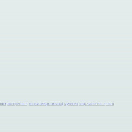
жінки-мироносиці
піст
воскресіння
мученик
отці Києво-печерські