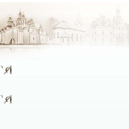
крок стали ближче до Бога, який був би цікавим людям рі