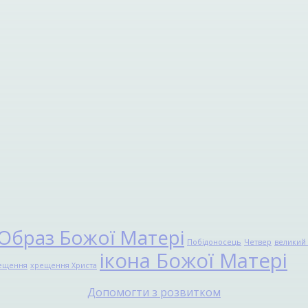
Образ Божої Матері
Побідоносець
Четвер
великий 
ікона Божої Матері
ещення
хрещення Христа
Допомогти з розвитком