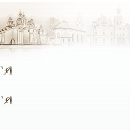
крок стали ближче до Бога, який був би цікавим людям рі