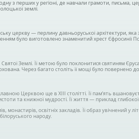
дну з перших у регіоні, де навчали грамоти, письма, цер
олоцької землі.
ьку церкву — перлину давньоруської архітектури, яка зб
мовленням було виготовлено знаменитий хрест Єфросинії 
Святої Землі. Її метою було поклонитися святиням Єрус
 похована. Через багато століть її мощі було повернено д
авною Церквою ще в XIII столітті. Її пам’ять вшановуєт
стоти та книжної мудрості. Її життя — приклад глибокої в
в, монастирів, освітніх закладів. Її образ увічнений у л
білоруського народу.