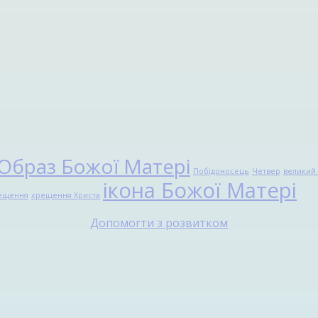
Образ Божої Матері
Побідоносець
Четвер
великий 
ікона Божої Матері
ещення
хрещення Христа
Допомогти з розвитком