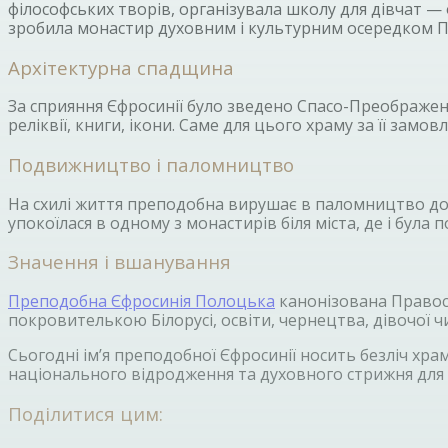
філософських творів, організувала школу для дівчат — о
зробила монастир духовним і культурним осередком П
Архітектурна спадщина
За сприяння Єфросинії було зведено Спасо-Преображенс
реліквії, книги, ікони. Саме для цього храму за її за
Подвижництво і паломництво
На схилі життя преподобна вирушає в паломництво до 
упокоїлася в одному з монастирів біля міста, де і була
Значення і вшанування
Преподобна Єфросинія Полоцька
канонізована Правосл
покровителькою Білорусі, освіти, чернецтва, дівочої чи
Сьогодні ім’я преподобної Єфросинії носить безліч храмі
національного відродження та духовного стрижня для 
Поділитися цим: