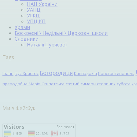
НАН України
УАПЦ
УГКЦ
УПЦ КП
Храми
Воскресні \ Недільні \ Церковні школи
Словники
Наталії Пуряєвої
Tags
Богородиця
Іоанн
Ісус Христос
Каппадокія
Константинополь
преподобна Марія Єгипетська
святий
симеон стовпник
субота
хр
Ми в Фейсбук