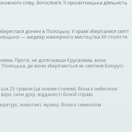
ковного співу, богослов’я. Її просвітницька діяльність
ереглася донині в Полоцьку. У храмі зберігалися святі
Полоцької — шедевр ювелірного мистецтва XII століття.
алима. Проте, не досягнувши Єрусалима, вона
о Полоцька, де вони зберігаються як святиня Білорусі.
ься 23 травня (за новим стилем). Вона є небесною
іри, сили духу, відданості Божій справі.
ітературі, живописі, музиці. Вона є символом