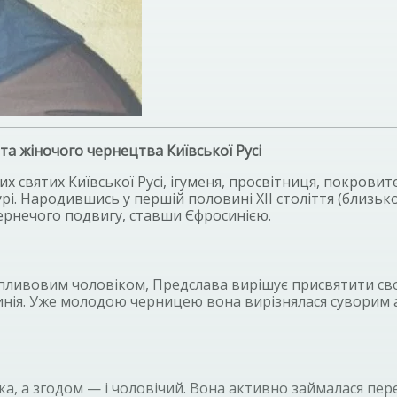
 та жіночого чернецтва Київської Русі
х святих Київської Русі, ігуменя, просвітниця, покровит
і. Народившись у першій половині XII століття (близько 
чернечого подвигу, ставши Єфросинією.
пливовим чоловіком, Предслава вирішує присвятити сво
осинія. Уже молодою черницею вона вирізнялася суворим
а, а згодом — і чоловічий. Вона активно займалася пер