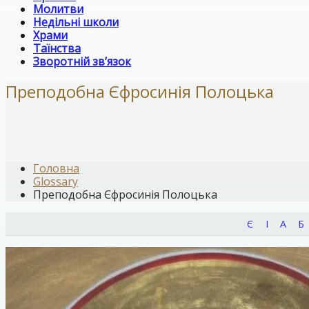
Молитви
Недільні школи
Храми
Таїнства
Зворотній зв’язок
Преподобна Єфросинія Полоцька
Головна
Glossary
Преподобна Єфросинія Полоцька
Є
І
А
Б