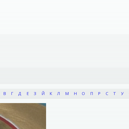
В
Г
Д
Е
З
Й
К
Л
М
Н
О
П
Р
С
Т
У