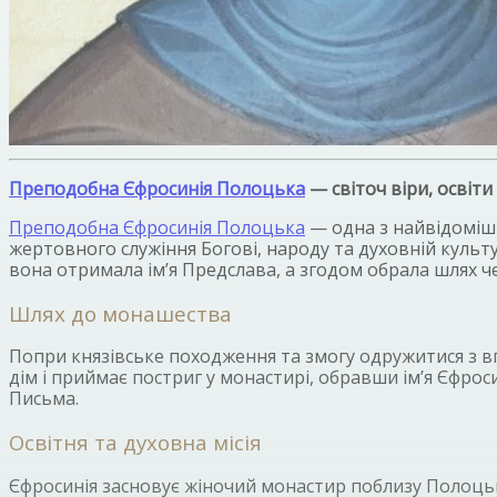
Преподобна Єфросинія Полоцька
— світоч віри, освіти
Преподобна Єфросинія Полоцька
— одна з найвідоміши
жертовного служіння Богові, народу та духовній культур
вона отримала ім’я Предслава, а згодом обрала шлях 
Шлях до монашества
Попри князівське походження та змогу одружитися з в
дім і приймає постриг у монастирі, обравши ім’я Єфр
Письма.
Освітня та духовна місія
Єфросинія засновує жіночий монастир поблизу Полоцьк