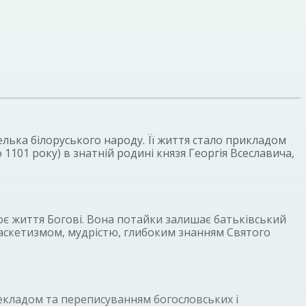
елька білоруського народу. Її життя стало прикладом
1101 року) в знатній родині князя Георгія Всеславича,
є життя Богові. Вона потайки залишає батьківський
 аскетизмом, мудрістю, глибоким знанням Святого
екладом та переписуванням богословських і