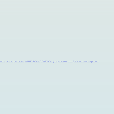
жінки-мироносиці
піст
воскресіння
мученик
отці Києво-печерські